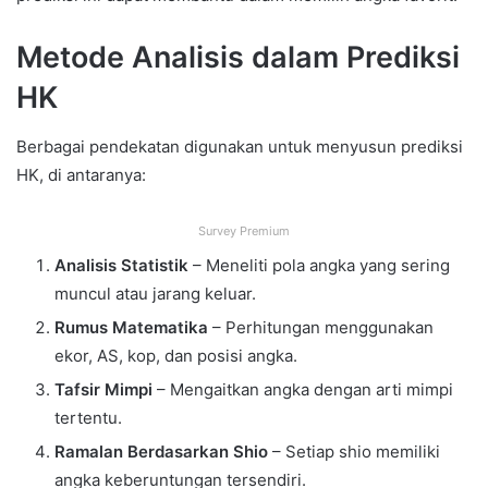
Metode Analisis dalam Prediksi
HK
Berbagai pendekatan digunakan untuk menyusun prediksi
HK, di antaranya:
Survey Premium
Analisis Statistik
– Meneliti pola angka yang sering
muncul atau jarang keluar.
Rumus Matematika
– Perhitungan menggunakan
ekor, AS, kop, dan posisi angka.
Tafsir Mimpi
– Mengaitkan angka dengan arti mimpi
tertentu.
Ramalan Berdasarkan Shio
– Setiap shio memiliki
angka keberuntungan tersendiri.