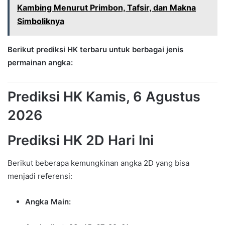
Kambing Menurut Primbon, Tafsir, dan Makna
Simboliknya
Berikut prediksi HK terbaru untuk berbagai jenis
permainan angka:
Prediksi HK Kamis, 6 Agustus
2026
Prediksi HK 2D Hari Ini
Berikut beberapa kemungkinan angka 2D yang bisa
menjadi referensi:
Angka Main: