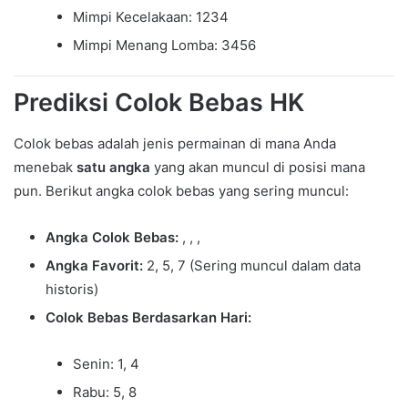
Mimpi Kecelakaan: 1234
Mimpi Menang Lomba: 3456
Prediksi Colok Bebas HK
Colok bebas adalah jenis permainan di mana Anda
menebak
satu angka
yang akan muncul di posisi mana
pun. Berikut angka colok bebas yang sering muncul:
Angka Colok Bebas:
,
,
,
Angka Favorit:
2, 5, 7 (Sering muncul dalam data
historis)
Colok Bebas Berdasarkan Hari:
Senin: 1, 4
Rabu: 5, 8