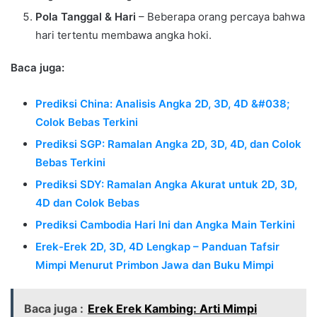
Pola Tanggal & Hari
– Beberapa orang percaya bahwa
hari tertentu membawa angka hoki.
Baca juga:
Prediksi China: Analisis Angka 2D, 3D, 4D &#038;
Colok Bebas Terkini
Prediksi SGP: Ramalan Angka 2D, 3D, 4D, dan Colok
Bebas Terkini
Prediksi SDY: Ramalan Angka Akurat untuk 2D, 3D,
4D dan Colok Bebas
Prediksi Cambodia Hari Ini dan Angka Main Terkini
Erek-Erek 2D, 3D, 4D Lengkap – Panduan Tafsir
Mimpi Menurut Primbon Jawa dan Buku Mimpi
Baca juga :
Erek Erek Kambing: Arti Mimpi