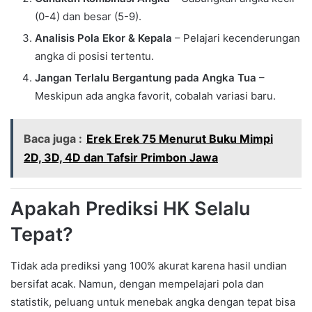
(0-4) dan besar (5-9).
Analisis Pola Ekor & Kepala
– Pelajari kecenderungan
angka di posisi tertentu.
Jangan Terlalu Bergantung pada Angka Tua
–
Meskipun ada angka favorit, cobalah variasi baru.
Baca juga :
Erek Erek 75 Menurut Buku Mimpi
2D, 3D, 4D dan Tafsir Primbon Jawa
Apakah Prediksi HK Selalu
Tepat?
Tidak ada prediksi yang 100% akurat karena hasil undian
bersifat acak. Namun, dengan mempelajari pola dan
statistik, peluang untuk menebak angka dengan tepat bisa