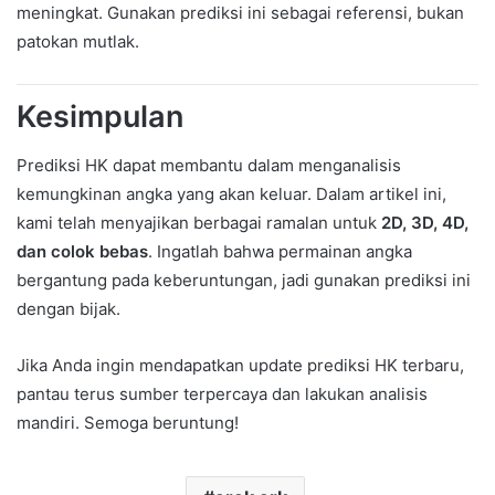
meningkat. Gunakan prediksi ini sebagai referensi, bukan
patokan mutlak.
Kesimpulan
Prediksi HK dapat membantu dalam menganalisis
kemungkinan angka yang akan keluar. Dalam artikel ini,
kami telah menyajikan berbagai ramalan untuk
2D, 3D, 4D,
dan colok bebas
. Ingatlah bahwa permainan angka
bergantung pada keberuntungan, jadi gunakan prediksi ini
dengan bijak.
Jika Anda ingin mendapatkan update prediksi HK terbaru,
pantau terus sumber terpercaya dan lakukan analisis
mandiri. Semoga beruntung!