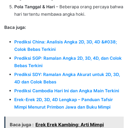
Pola Tanggal & Hari
– Beberapa orang percaya bahwa
hari tertentu membawa angka hoki.
Baca juga:
Prediksi China: Analisis Angka 2D, 3D, 4D &#038;
Colok Bebas Terkini
Prediksi SGP: Ramalan Angka 2D, 3D, 4D, dan Colok
Bebas Terkini
Prediksi SDY: Ramalan Angka Akurat untuk 2D, 3D,
4D dan Colok Bebas
Prediksi Cambodia Hari Ini dan Angka Main Terkini
Erek-Erek 2D, 3D, 4D Lengkap – Panduan Tafsir
Mimpi Menurut Primbon Jawa dan Buku Mimpi
Baca juga :
Erek Erek Kambing: Arti Mimpi