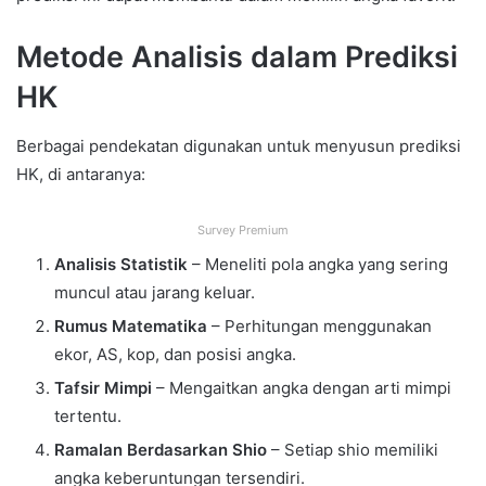
Metode Analisis dalam Prediksi
HK
Berbagai pendekatan digunakan untuk menyusun prediksi
HK, di antaranya:
Survey Premium
Analisis Statistik
– Meneliti pola angka yang sering
muncul atau jarang keluar.
Rumus Matematika
– Perhitungan menggunakan
ekor, AS, kop, dan posisi angka.
Tafsir Mimpi
– Mengaitkan angka dengan arti mimpi
tertentu.
Ramalan Berdasarkan Shio
– Setiap shio memiliki
angka keberuntungan tersendiri.