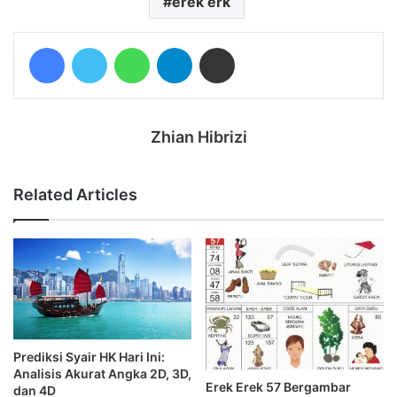
erek erk
Facebook
Twitter
WhatsApp
Telegram
Share via Email
Zhian Hibrizi
Related Articles
Prediksi Syair HK Hari Ini:
Analisis Akurat Angka 2D, 3D,
Erek Erek 57 Bergambar
dan 4D