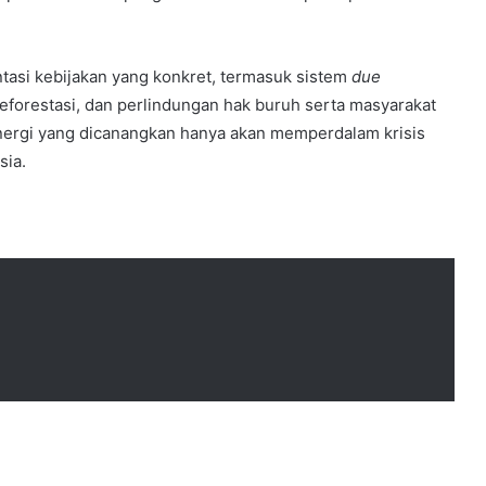
tasi kebijakan yang konkret, termasuk sistem
due
forestasi, dan perlindungan hak buruh serta masyarakat
 energi yang dicanangkan hanya akan memperdalam krisis
sia.
ntuk gambar
peta indonesia
lengkap dengan provinsi.