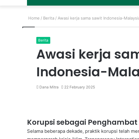
Home
/
Berita
/
Awasi kerja sama sawit Indonesia-Malaysi
Berita
Awasi kerja sa
Indonesia-Mala
Dana Mitra
22 February 2025
Korupsi sebagai Penghambat A
Selama beberapa dekade, praktik korupsi telah men