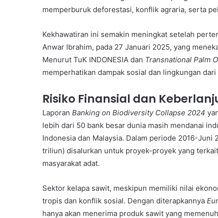
memperburuk deforestasi, konflik agraria, serta p
Kekhawatiran ini semakin meningkat setelah pert
Anwar Ibrahim, pada 27 Januari 2025, yang meneka
Menurut TuK INDONESIA dan
Transnational Palm Oi
memperhatikan dampak sosial dan lingkungan dari 
Risiko Finansial dan Keberlanj
Laporan
Banking on Biodiversity Collapse 2024
yan
lebih dari 50 bank besar dunia masih mendanai indu
Indonesia dan Malaysia. Dalam periode 2016-Juni 20
triliun) disalurkan untuk proyek-proyek yang terka
masyarakat adat.
Sektor kelapa sawit, meskipun memiliki nilai ekon
tropis dan konflik sosial. Dengan diterapkannya
Eur
hanya akan menerima produk sawit yang memenuhi 