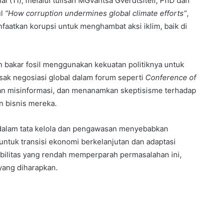
l (TI), melalui tulisan MGvantsa Gverdtsiteli, PhD dan
ul
“How corruption undermines global climate efforts”
,
atkan korupsi untuk menghambat aksi iklim, baik di
n bakar fosil menggunakan kekuatan politiknya untuk
sak negosiasi global dalam forum seperti
Conference of
n misinformasi, dan menanamkan skeptisisme terhadap
 bisnis mereka.
 dalam tata kelola dan pengawasan menyebabkan
tuk transisi ekonomi berkelanjutan dan adaptasi
abilitas yang rendah memperparah permasalahan ini,
yang diharapkan.