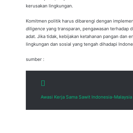
kerusakan lingkungan.
Komitmen politik harus dibarengi dengan implemen
diligence
yang transparan, pengawasan terhadap de
adat. Jika tidak, kebijakan ketahanan pangan dan
lingkungan dan sosial yang tengah dihadapi Indone
sumber :
Awasi Kerja Sama Sawit Indonesia-Malaysia
Temukan peta dengan kualitas terbaik u