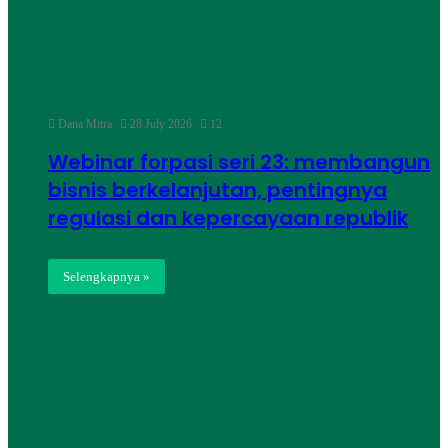
Dana Mitra
28 July 2026
12
Webinar forpasi seri 23: membangun
bisnis berkelanjutan, pentingnya
regulasi dan kepercayaan republik
Selengkapnya »