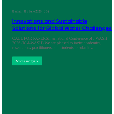
admin
8 June 2026
32
Innovations and Sustainable
Solutions for Global Water Challenges
CALL FOR PAPERSInternational Conference of I-WASH
2026 (IC-I-WASH) We are pleased to invite academics,
researchers, practitioners, and students to submit…
Selengkapnya »