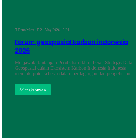
Dana Mitra
21 May 2026
24
Forum geospasial karbon indonesia
2026
Menjawab Tantangan Perubahan Iklim: Peran Strategis Data
Geospasial dalam Ekosistem Karbon Indonesia Indonesia
memiliki potensi besar dalam perdagangan dan pengelolaan…
Selengkapnya »