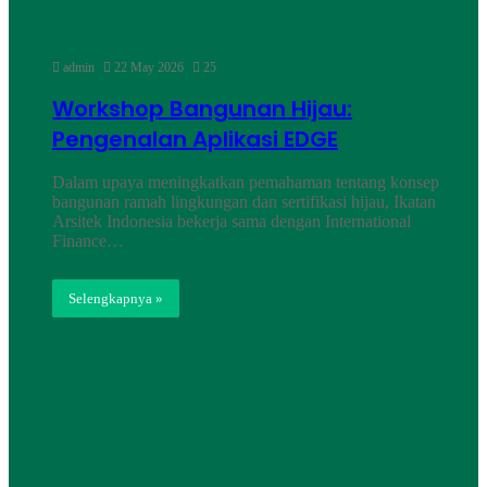
admin
22 May 2026
25
Workshop Bangunan Hijau:
Pengenalan Aplikasi EDGE
Dalam upaya meningkatkan pemahaman tentang konsep
bangunan ramah lingkungan dan sertifikasi hijau, Ikatan
Arsitek Indonesia bekerja sama dengan International
Finance…
Selengkapnya »