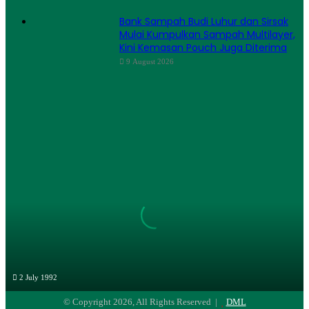
Bank Sampah Budi Luhur dan Sirsak
Mulai Kumpulkan Sampah Multilayer,
Kini Kemasan Pouch Juga Diterima
9 August 2026
Daur
Ulang
Limbah
2 July 1992
Daur Ulang Limbah
© Copyright 2026, All Rights Reserved |
DML