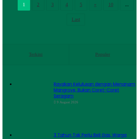
1
2
3
4
5
»
10
...
Last
Terkini
Populer
Rayakan Kelulusan dengan Menanam
Mangrove, Bukan Coret-Coret
Seragam
9 August 2026
3 Tahun Tak Perlu Beli Gas, Warga