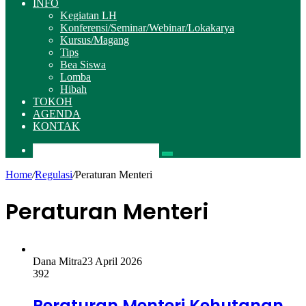
INFO
Kegiatan LH
Konferensi/Seminar/Webinar/Lokakarya
Kursus/Magang
Tips
Bea Siswa
Lomba
Hibah
TOKOH
AGENDA
KONTAK
Pencarian
Home
/
Regulasi
/
Peraturan Menteri
Peraturan Menteri
Dana Mitra
23 April 2026
392
Peraturan Menteri Kehutanan