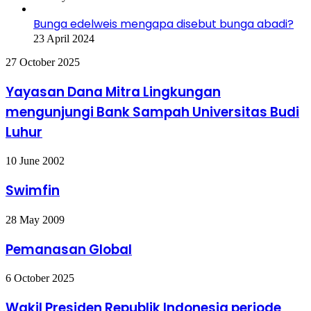
Bunga edelweis mengapa disebut bunga abadi?
23 April 2024
Yayasan
27 October 2025
Dana
Mitra
Yayasan Dana Mitra Lingkungan
Lingkungan
mengunjungi Bank Sampah Universitas Budi
mengunjungi
Bank
Luhur
Sampah
Universitas
Swimfin
10 June 2002
Budi
Luhur
Swimfin
Pemanasan
28 May 2009
Global
Pemanasan Global
Wakil
6 October 2025
Presiden
Republik
Wakil Presiden Republik Indonesia periode