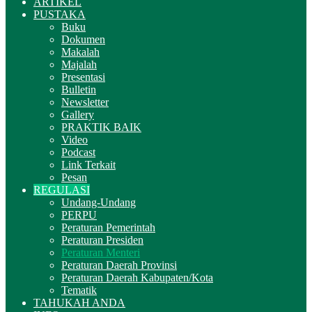
ARTIKEL
PUSTAKA
Buku
Dokumen
Makalah
Majalah
Presentasi
Bulletin
Newsletter
Gallery
PRAKTIK BAIK
Video
Podcast
Link Terkait
Pesan
REGULASI
Undang-Undang
PERPU
Peraturan Pemerintah
Peraturan Presiden
Peraturan Menteri
Peraturan Daerah Provinsi
Peraturan Daerah Kabupaten/Kota
Tematik
TAHUKAH ANDA