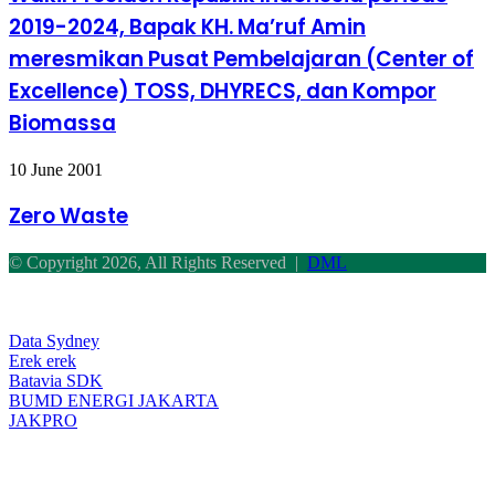
Indonesia
2019-2024, Bapak KH. Ma’ruf Amin
periode
2019-
meresmikan Pusat Pembelajaran (Center of
2024,
Excellence) TOSS, DHYRECS, dan Kompor
Bapak
KH.
Biomassa
Ma’ruf
Amin
meresmikan
Zero
10 June 2001
Pusat
Waste
Pembelajaran
Zero Waste
(Center
of
© Copyright 2026, All Rights Reserved |
DML
Excellence)
TOSS,
Back
DHYRECS,
to
dan
top
Data Sydney
Kompor
button
Erek erek
Biomassa
Batavia SDK
BUMD ENERGI JAKARTA
JAKPRO