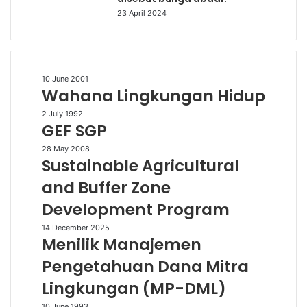
23 April 2024
Wahana
10 June 2001
Wahana Lingkungan Hidup
Lingkungan
Hidup
GEF
2 July 1992
GEF SGP
SGP
Sustainable
28 May 2008
Sustainable Agricultural
Agricultural
and
and Buffer Zone
Buffer
Development Program
Zone
Development
Menilik
14 December 2025
Program
Menilik Manajemen
Manajemen
Pengetahuan
Pengetahuan Dana Mitra
Dana
Lingkungan (MP-DML)
Mitra
Lingkungan
10 June 1993