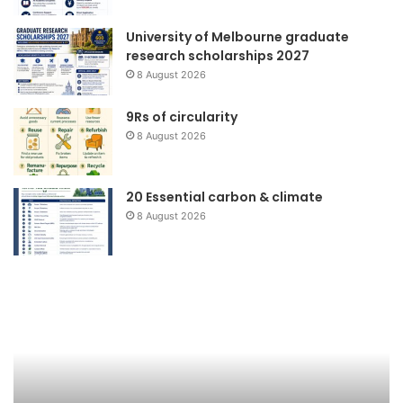
University of Melbourne graduate
research scholarships 2027
8 August 2026
9Rs of circularity
8 August 2026
20 Essential carbon & climate
8 August 2026
Kantong
Pa
Plastik
Ramah
Lingkungan