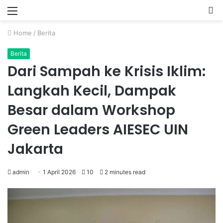
Menu
P
Home
/
Berita
Berita
Dari Sampah ke Krisis Iklim:
Langkah Kecil, Dampak
Besar dalam Workshop
Green Leaders AIESEC UIN
Jakarta
admin
1 April 2026
10
2 minutes read