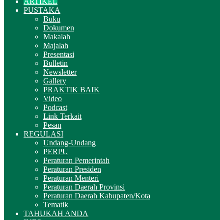
ARTIKEL
PUSTAKA
Buku
Dokumen
Makalah
Majalah
Presentasi
Bulletin
Newsletter
Gallery
PRAKTIK BAIK
Video
Podcast
Link Terkait
Pesan
REGULASI
Undang-Undang
PERPU
Peraturan Pemerintah
Peraturan Presiden
Peraturan Menteri
Peraturan Daerah Provinsi
Peraturan Daerah Kabupaten/Kota
Tematik
TAHUKAH ANDA