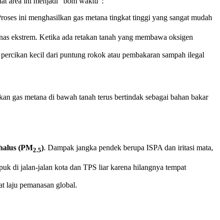
uat area ini menjadi “bom waktu”:
roses ini menghasilkan gas metana tingkat tinggi yang sangat mudah
nas ekstrem. Ketika ada retakan tanah yang membawa oksigen
 percikan kecil dari puntung rokok atau pembakaran sampah ilegal
an gas metana di bawah tanah terus bertindak sebagai bahan bakar
 halus (PM
)
. Dampak jangka pendek berupa ISPA dan iritasi mata,
2.5
k di jalan-jalan kota dan TPS liar karena hilangnya tempat
t laju pemanasan global.