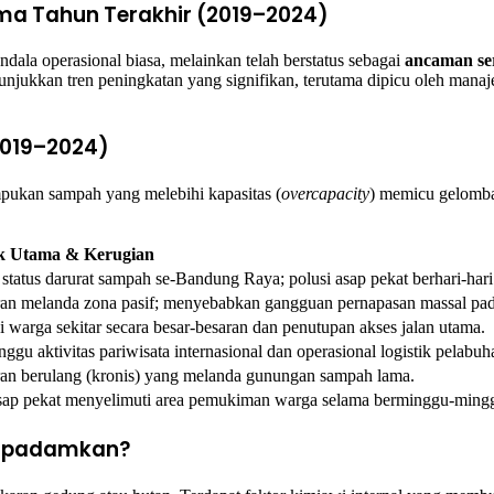
Lima Tahun Terakhir (2019–2024)
ala operasional biasa, melainkan telah berstatus sebagai
ancaman ser
njukkan tren peningkatan yang signifikan, terutama dipicu oleh mana
(2019–2024)
ukan sampah yang melebihi kapasitas (
overcapacity
) memicu gelomba
 Utama & Kerugian
tatus darurat sampah se-Bandung Raya; polusi asap pekat berhari-hari
an melanda zona pasif; menyebabkan gangguan pernapasan massal pa
 warga sekitar secara besar-besaran dan penutupan akses jalan utama.
gu aktivitas pariwisata internasional dan operasional logistik pelabuh
an berulang (kronis) yang melanda gunungan sampah lama.
sap pekat menyelimuti area pemukiman warga selama berminggu-ming
 Dipadamkan?