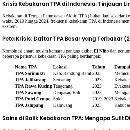
Krisis Kebakaran TPA di Indonesia: Tinjauan 
Kebakaran di Tempat Pemrosesan Akhir (TPA) bukan lagi sekadar kend
waktu 2019 hingga 2024, frekuensi kebakaran TPA di Indonesia menu
ekstrem.
Peta Krisis: Daftar TPA Besar yang Terbakar 
Kombinasi antara musim kemarau panjang akibat
El Niño
dan penump
beberapa peristiwa kebakaran TPA paling berdampak:
Nama TPA
Lokasi
Tahun
Dampak
TPA Sarimukti
Kab. Bandung Barat
2023
Memicu s
TPA Jatibarang
Semarang
2023
Kebakar
TPA Rawa Kucing
Tangerang
2023
Evakuasi
TPA Suwung
Denpasar, Bali
2023
Menggang
TPA Putri Cempo
Solo
2019, 2023
Kebakar
TPA Jalupang
Karawang
2023
Kabut a
Sains di Balik Kebakaran TPA: Mengapa Sulit