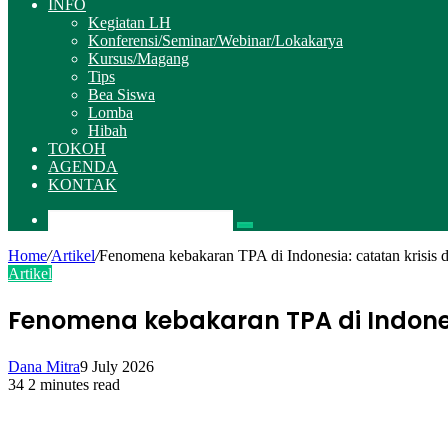
INFO
Kegiatan LH
Konferensi/Seminar/Webinar/Lokakarya
Kursus/Magang
Tips
Bea Siswa
Lomba
Hibah
TOKOH
AGENDA
KONTAK
Pencarian
Home
/
Artikel
/
Fenomena kebakaran TPA di Indonesia: catatan krisis d
Artikel
Fenomena kebakaran TPA di Indonesi
Dana Mitra
9 July 2026
34
2 minutes read