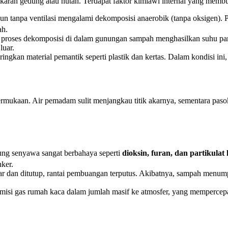
akaran gedung atau hutan. Terdapat faktor kimiawi internal yang memb
n tanpa ventilasi mengalami dekomposisi anaerobik (tanpa oksigen). P
ah.
 proses dekomposisi di dalam gunungan sampah menghasilkan suhu pa
luar.
kan material pemantik seperti plastik dan kertas. Dalam kondisi ini,
mukaan. Air pemadam sulit menjangkau titik akarnya, sementara pasok
g senyawa sangat berbahaya seperti
dioksin, furan, dan partikulat
ker.
r dan ditutup, rantai pembuangan terputus. Akibatnya, sampah menumpu
isi gas rumah kaca dalam jumlah masif ke atmosfer, yang mempercepa