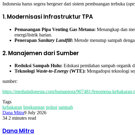
Indonesia harus segera bergeser dari sistem pembuangan terbuka (
ope
1. Modernisasi Infrastruktur TPA
Pemasangan Pipa Venting Gas Metana:
Menangkap dan menga
energi/listrik harian.
Penerapan
Sanitary Landfill
:
Metode menutup sampah dengan l
2. Manajemen dari Sumber
Reduksi Sampah Hulu:
Edukasi pemilahan sampah organik da
Teknologi
Waste-to-Energy
(WTE):
Mengadopsi teknologi se
sumber:
https://mediaindonesia.com/humaniora/907481/fenomena-kebakaran-tpa
Tags
kebakaran
lingkungan
polusi
sampah
Dana Mitra
9 July 2026
34
2 minutes read
Facebook
Twitter
LinkedIn
Share
Print
via
Dana Mitra
Email