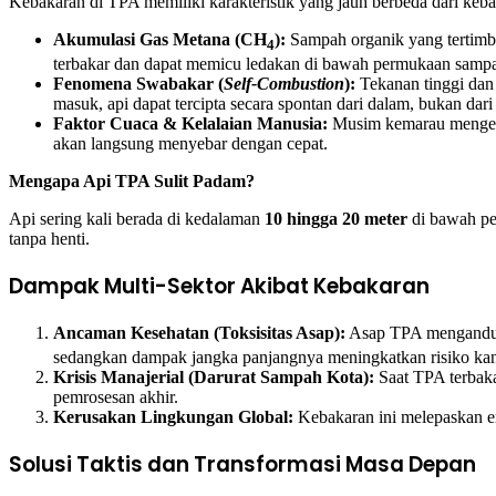
Kebakaran di TPA memiliki karakteristik yang jauh berbeda dari keb
Akumulasi Gas Metana (CH
):
Sampah organik yang tertimbu
4
terbakar dan dapat memicu ledakan di bawah permukaan samp
Fenomena Swabakar (
Self-Combustion
):
Tekanan tinggi dan
masuk, api dapat tercipta secara spontan dari dalam, bukan dari 
Faktor Cuaca & Kelalaian Manusia:
Musim kemarau mengering
akan langsung menyebar dengan cepat.
Mengapa Api TPA Sulit Padam?
Api sering kali berada di kedalaman
10 hingga 20 meter
di bawah per
tanpa henti.
Dampak Multi-Sektor Akibat Kebakaran
Ancaman Kesehatan (Toksisitas Asap):
Asap TPA mengandun
sedangkan dampak jangka panjangnya meningkatkan risiko kan
Krisis Manajerial (Darurat Sampah Kota):
Saat TPA terbaka
pemrosesan akhir.
Kerusakan Lingkungan Global:
Kebakaran ini melepaskan em
Solusi Taktis dan Transformasi Masa Depan