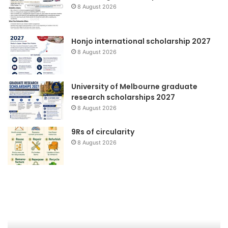
8 August 2026
Honjo international scholarship 2027
8 August 2026
University of Melbourne graduate
research scholarships 2027
8 August 2026
9Rs of circularity
8 August 2026
Waste
Sa
to
D
Product