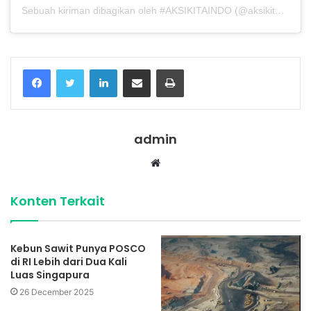
Sebuah kiriman dibagikan oleh #AKSIKITAINDO (@aksikitaindonesia)
Facebook
Twitter
LinkedIn
Share via Email
Print
admin
Website
Konten Terkait
Kebun Sawit Punya POSCO
di RI Lebih dari Dua Kali
Luas Singapura
26 December 2025