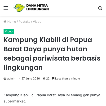
Menu
P
Home
/
Pustaka
/
Video
Video
Kampung Klabili di Papua
Barat Daya punya hutan
sebagai pariwisata berbasis
lingkungan
admin
27 June 2026
22
Less than a minute
Kampung Klabili di Papua Barat Daya ini emang gak punya
supermarket.