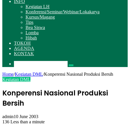
INFO
Kegiatan LH
Konferensi/Seminar/Webinar/Lokakarya
Kursus/Magang
Tips
Bea Siswa
Lomba
Hibah
TOKOH
AGENDA
KONTAK
Pencarian
Home
/
Kegiatan DML
/
Konperensi Nasional Produksi Bersih
Kegiatan DML
Konperensi Nasional Produksi
Bersih
admin
10 June 2003
136
Less than a minute