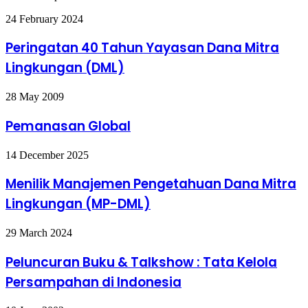
Peringatan
24 February 2024
40
Tahun
Peringatan 40 Tahun Yayasan Dana Mitra
Yayasan
Lingkungan (DML)
Dana
Mitra
Lingkungan
Pemanasan
28 May 2009
(DML)
Global
Pemanasan Global
Menilik
14 December 2025
Manajemen
Pengetahuan
Menilik Manajemen Pengetahuan Dana Mitra
Dana
Lingkungan (MP-DML)
Mitra
Lingkungan
(MP-
Peluncuran
29 March 2024
DML)
Buku
&
Peluncuran Buku & Talkshow : Tata Kelola
Talkshow
Persampahan di Indonesia
:
Tata
Kelola