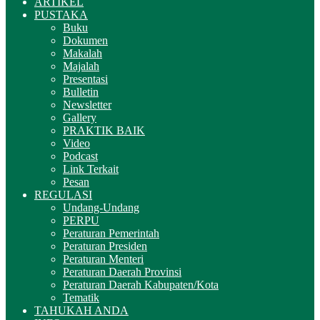
ARTIKEL
PUSTAKA
Buku
Dokumen
Makalah
Majalah
Presentasi
Bulletin
Newsletter
Gallery
PRAKTIK BAIK
Video
Podcast
Link Terkait
Pesan
REGULASI
Undang-Undang
PERPU
Peraturan Pemerintah
Peraturan Presiden
Peraturan Menteri
Peraturan Daerah Provinsi
Peraturan Daerah Kabupaten/Kota
Tematik
TAHUKAH ANDA