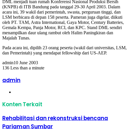
DML menjadi tuan rumah Konferensi Nasional Produksi Bersih
(KNPB) di ITB Bandung pada tanggal 29-30 April 2003. Dalam
acara ini, 39 wakil dari pemerintah, swasta, perguruan tinggi, dan
LSM berbicara di depan 158 peserta. Pameran juga digelar, diikuti
oleh PT. TAM, Astra International, Gaya Motor, Century Batteries,
Gemala Kempa, Panja Motor, RCI, dan KPC. Stand DML sendiri
menampilkan daur ulang rambut oleh Halim Paningkiran dan
Majalah Tunas.
Pada acara ini, dipilih 23 orang peserta (wakil dari universitas, LSM,
dan Pemerintah) yang mendapat fellowship dari US-AEP.
admin
10 June 2003
136
Less than a minute
Facebook
Twitter
LinkedIn
Share
Print
via
admin
Email
Website
Konten Terkait
Rehabilitasi dan rekonstruksi bencana
Pariaman Sumbar