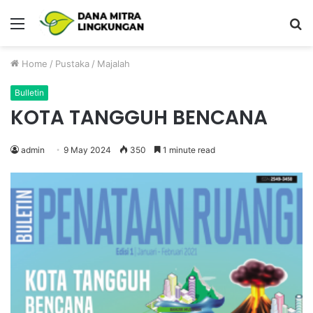
Menu
P
Home
/
Pustaka
/
Majalah
Bulletin
KOTA TANGGUH BENCANA
admin
9 May 2024
350
1 minute read