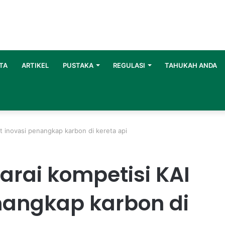
TA
ARTIKEL
PUSTAKA
REGULASI
TAHUKAH ANDA
t inovasi penangkap karbon di kereta api
arai kompetisi KAI
nangkap karbon di