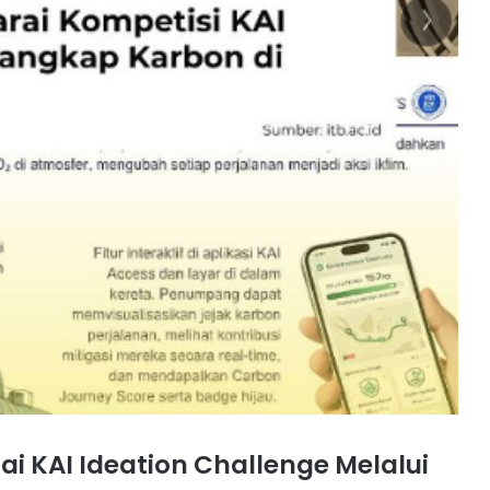
Nasional
Produksi
Bersih
10 June 2003
Konperensi Nasional Produksi
idup
Bersih
i KAI Ideation Challenge Melalui