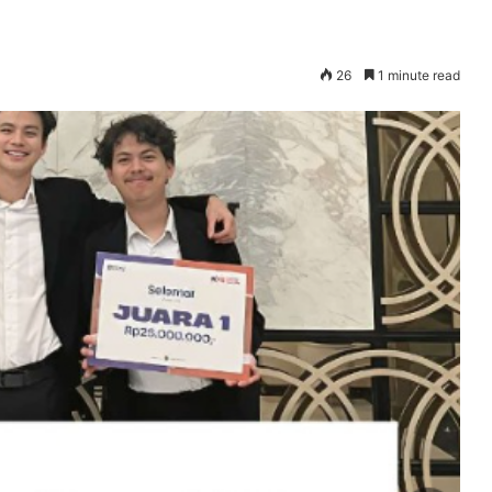
26
1 minute read
Konperensi