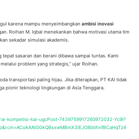
unggul karena mampu menyeimbangkan
ambisi inovasi
gan. Roihan M. Iqbal menekankan bahwa motivasi utama tim
ukan sekadar simulasi akademis.
ng tepat sasaran dan berani dibawa sampai tuntas. Kami
melalui problem yang strategis,” ujar Roihan.
da transportasi paling hijau. Jika diterapkan, PT KAI tidak
ga pionir teknologi lingkungan di Asia Tenggara.
uarai-kompetisi-kai-ugcPost-7439759917260972032-Yc9I?
op&rcm=ACoAAAtGGkQBsxwMBmX3lEJO8btihnfBCaHqTz4