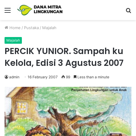
Menu
P
Home
/
Pustaka
/
Majalah
Majalah
PERCIK YUNIOR. Sampah ku
Kelola, Edisi 3 Agustus 2007
admin
16 February 2007
99
Less than a minute