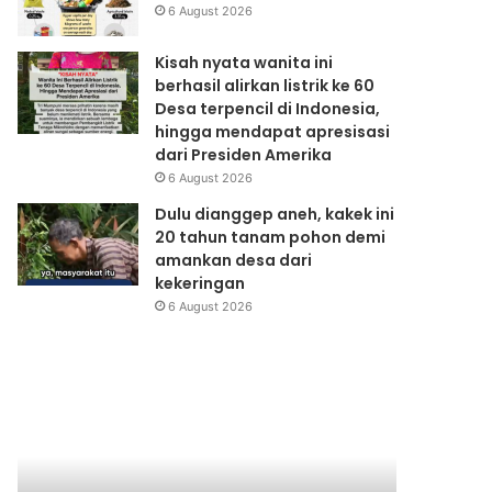
6 August 2026
Kisah nyata wanita ini
berhasil alirkan listrik ke 60
Desa terpencil di Indonesia,
hingga mendapat apresisasi
dari Presiden Amerika
6 August 2026
Dulu dianggep aneh, kakek ini
20 tahun tanam pohon demi
amankan desa dari
kekeringan
6 August 2026
Change
Konperensi
Plastic
Meja
Bag
Bundar