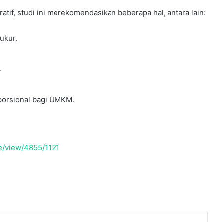
if, studi ini merekomendasikan beberapa hal, antara lain:
ukur.
.
porsional bagi UMKM.
cle/view/4855/1121
ntuk gambar
peta indonesia
lengkap dengan provinsi.