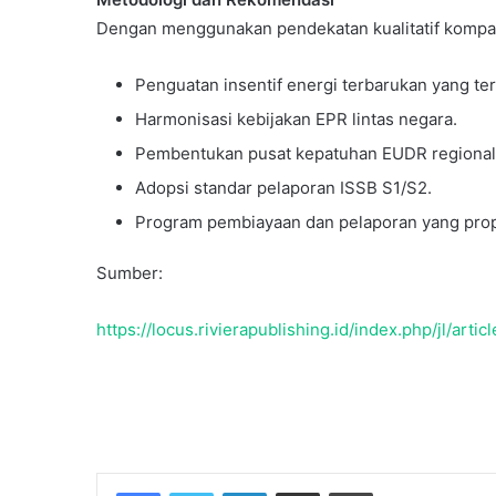
Dengan menggunakan pendekatan kualitatif komparat
Penguatan insentif energi terbarukan yang ter
Harmonisasi kebijakan EPR lintas negara.
Pembentukan pusat kepatuhan EUDR regional
Adopsi standar pelaporan ISSB S1/S2.
Program pembiayaan dan pelaporan yang pro
Sumber:
https://locus.rivierapublishing.id/index.php/jl/arti
Temukan peta dengan kualitas terbaik u
Facebook
Twitter
LinkedIn
Share via Email
Print