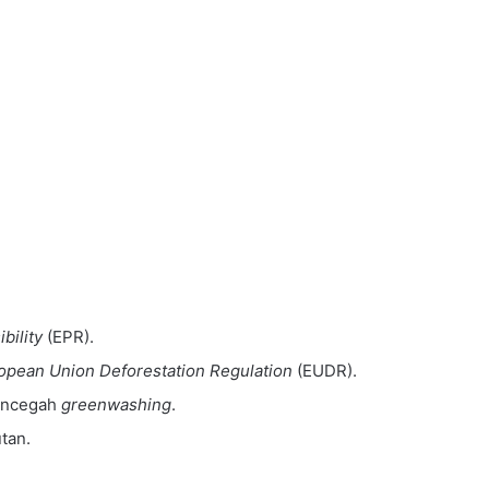
bility
(EPR).
opean Union Deforestation Regulation
(EUDR).
mencegah
greenwashing
.
tan.