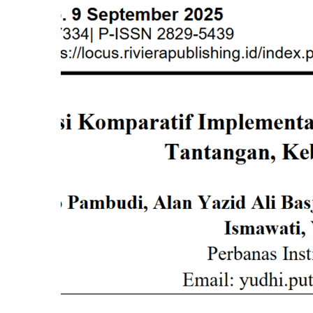
Asia
Pacific
Round
Table
for