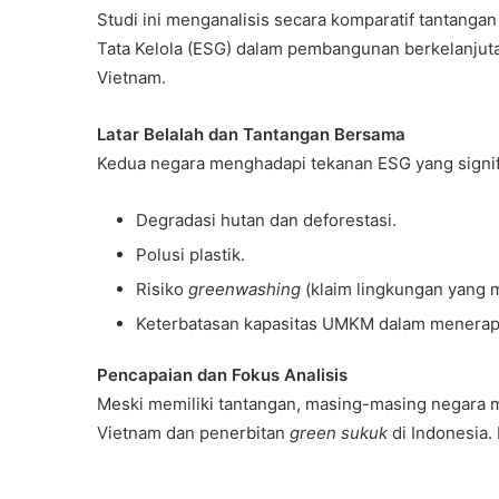
Cleaner
Studi ini menganalisis secara komparatif tantangan
Production
Tata Kelola (ESG) dalam pembangunan berkelanjuta
10 June 2002
Asia Pacific Round Tabl
Vietnam.
Cleaner Production
Latar Belalah dan Tantangan Bersama
Kedua negara menghadapi tekanan ESG yang signif
Degradasi hutan dan deforestasi.
Polusi plastik.
Risiko
greenwashing
(klaim lingkungan yang 
Keterbatasan kapasitas UMKM dalam menerapk
Pencapaian dan Fokus Analisis
Meski memiliki tantangan, masing-masing negara m
Vietnam dan penerbitan
green sukuk
di Indonesia. 