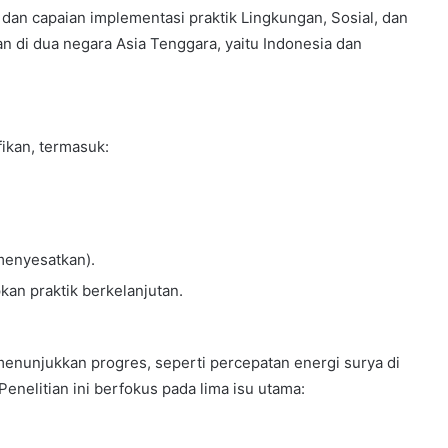
Sumbar
 dan capaian implementasi praktik Lingkungan, Sosial, dan
n di dua negara Asia Tenggara, yaitu Indonesia dan
28 May 2010
e for
Rehabilitasi dan rekonstruksi
bencana Pariaman Sumbar
ikan, termasuk:
menyesatkan).
an praktik berkelanjutan.
enunjukkan progres, seperti percepatan energi surya di
Penelitian ini berfokus pada lima isu utama: