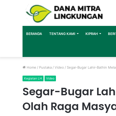
BERANDA
TENTANG KAMI
KIPRAH
BERI
Home
/
Pustaka
/
Video
/
Segar-Bugar Lahir-Bathin Mela
Kegiatan LH
Video
Segar-Bugar Lahi
Olah Raga Masy