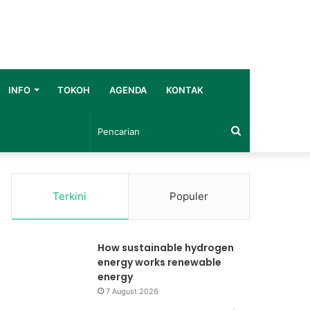
INFO
TOKOH
AGENDA
KONTAK
Pencarian
Terkini
Populer
How sustainable hydrogen
energy works renewable
energy
7 August 2026