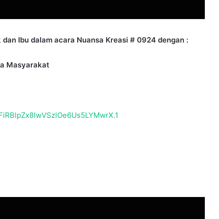
28 May 2003
Forlink Nasional
an Ibu dalam acara Nuansa Kreasi # 0924 dengan :
ga Masyarakat
lFiRBlpZx8IwVSzlOe6Us5LYMwrX.1