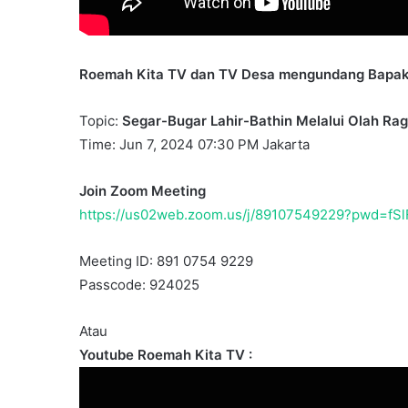
10 June 1999
Majalah Berita KMB
Roemah Kita TV dan TV Desa mengundang Bapak d
Topic:
Segar-Bugar Lahir-Bathin Melalui Olah Ra
Time: Jun 7, 2024 07:30 PM Jakarta
Join Zoom Meeting
https://us02web.zoom.us/j/89107549229?pwd=fS
Meeting ID: 891 0754 9229
Passcode: 924025
Atau
Youtube Roemah Kita TV :