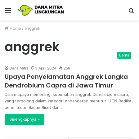
Menu
P
Home
/
anggrek
anggrek
Berita
Dana Mitra
3 April 2024
258
Upaya Penyelamatan Anggrek Langka
Dendrobium Capra di Jawa Timur
Dalam upaya memerangi kepunahan anggrek Dendrobium capra,
yang tergolong dalam kategori endangered menurut IUCN Redlist,
peneliti dari Badan Riset dan…
Selengkapnya »