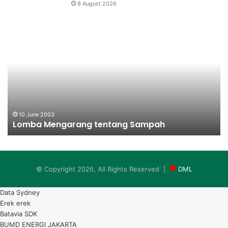
8 August 2026
Lomba
Pe
Mengarang
Pe
tentang
K
Sampah
10 June 2003
Lomba Mengarang tentang Sampah
© Copyright 2026, All Rights Reserved |
DML
Data Sydney
Erek erek
Batavia SDK
BUMD ENERGI JAKARTA