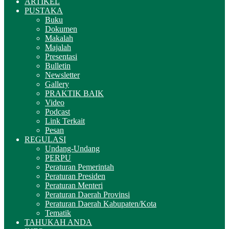
ARTIKEL
PUSTAKA
Buku
Dokumen
Makalah
Majalah
Presentasi
Bulletin
Newsletter
Gallery
PRAKTIK BAIK
Video
Podcast
Link Terkait
Pesan
REGULASI
Undang-Undang
PERPU
Peraturan Pemerintah
Peraturan Presiden
Peraturan Menteri
Peraturan Daerah Provinsi
Peraturan Daerah Kabupaten/Kota
Tematik
TAHUKAH ANDA