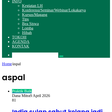
INFO
Kegiatan LH
Konferensi/Seminar/Webinar/Lokakarya
Kursus/Magang
Tips
Bea Siswa
Lomba
Hibah
TOKOH
AGENDA
KONTAK
Pencarian
Home
/
aspal
aspal
Praktik Baik
Dana Mitra
9 April 2026
81
India sulap sabut kelapa jadi