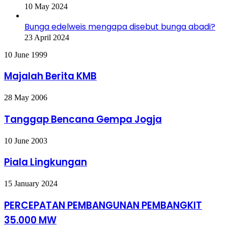
10 May 2024
Bunga edelweis mengapa disebut bunga abadi?
23 April 2024
Majalah
10 June 1999
Berita
KMB
Majalah Berita KMB
Tanggap
28 May 2006
Bencana
Gempa
Tanggap Bencana Gempa Jogja
Jogja
Piala
10 June 2003
Lingkungan
Piala Lingkungan
PERCEPATAN
15 January 2024
PEMBANGUNAN
PEMBANGKIT
PERCEPATAN PEMBANGUNAN PEMBANGKIT
35.000
35.000 MW
MW