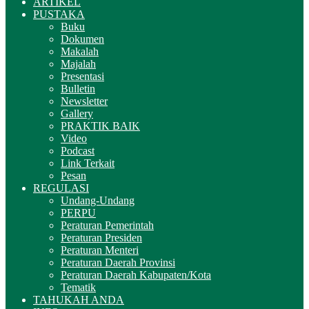
ARTIKEL
PUSTAKA
Buku
Dokumen
Makalah
Majalah
Presentasi
Bulletin
Newsletter
Gallery
PRAKTIK BAIK
Video
Podcast
Link Terkait
Pesan
REGULASI
Undang-Undang
PERPU
Peraturan Pemerintah
Peraturan Presiden
Peraturan Menteri
Peraturan Daerah Provinsi
Peraturan Daerah Kabupaten/Kota
Tematik
TAHUKAH ANDA