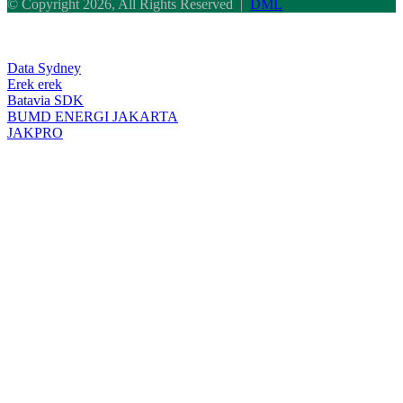
© Copyright 2026, All Rights Reserved |
DML
Back
to
top
Data Sydney
button
Erek erek
Batavia SDK
BUMD ENERGI JAKARTA
JAKPRO