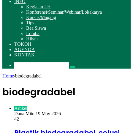
INFO
Kegiatan LH
Konferensi/Seminar/Webinar/Lokakarya
Kursus/Magang
Tips
Bea Siswa
Lomba
Hibah
TOKOH
AGENDA
KONTAK
Pencarian
Home
/
biodegradabel
biodegradabel
Artikel
Dana Mitra
19 May 2026
42
Plastik biodegradabel, solusi