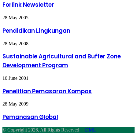
Forlink Newsletter
Pendidikan
28 May 2005
Lingkungan
Pendidikan Lingkungan
Sustainable
28 May 2008
Agricultural
and
Sustainable Agricultural and Buffer Zone
Buffer
Development Program
Zone
Development
Program
Penelitian
10 June 2001
Pemasaran
Kompos
Penelitian Pemasaran Kompos
Pemanasan
28 May 2009
Global
Pemanasan Global
© Copyright 2026, All Rights Reserved |
DML