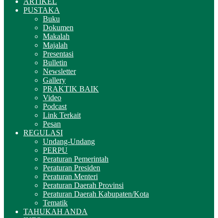
ARTIKEL
PUSTAKA
Buku
Dokumen
Makalah
Majalah
Presentasi
Bulletin
Newsletter
Gallery
PRAKTIK BAIK
Video
Podcast
Link Terkait
Pesan
REGULASI
Undang-Undang
PERPU
Peraturan Pemerintah
Peraturan Presiden
Peraturan Menteri
Peraturan Daerah Provinsi
Peraturan Daerah Kabupaten/Kota
Tematik
TAHUKAH ANDA