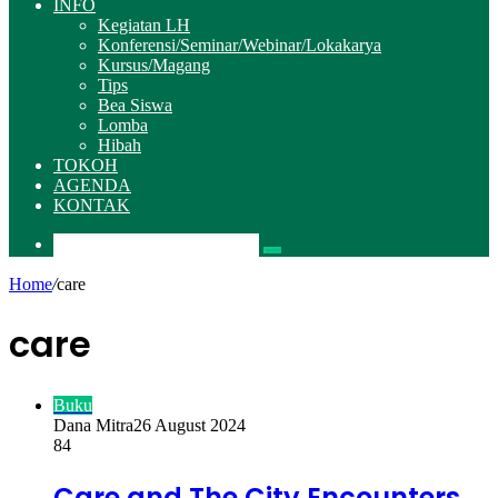
INFO
Kegiatan LH
Konferensi/Seminar/Webinar/Lokakarya
Kursus/Magang
Tips
Bea Siswa
Lomba
Hibah
TOKOH
AGENDA
KONTAK
Pencarian
Home
/
care
care
Buku
Dana Mitra
26 August 2024
84
Care and The City Encounters