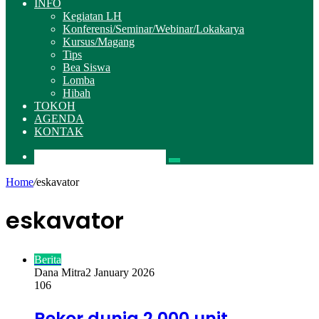
INFO
Kegiatan LH
Konferensi/Seminar/Webinar/Lokakarya
Kursus/Magang
Tips
Bea Siswa
Lomba
Hibah
TOKOH
AGENDA
KONTAK
Pencarian
Home
/
eskavator
eskavator
Berita
Dana Mitra
2 January 2026
106
Rekor dunia 2.000 unit