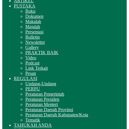
ARTIKEL
PUSTAKA
Buku
Dokumen
Makalah
Majalah
Presentasi
Bulletin
Newsletter
Gallery
PRAKTIK BAIK
Video
Podcast
Link Terkait
Pesan
REGULASI
Undang-Undang
PERPU
Peraturan Pemerintah
Peraturan Presiden
Peraturan Menteri
Peraturan Daerah Provinsi
Peraturan Daerah Kabupaten/Kota
Tematik
TAHUKAH ANDA