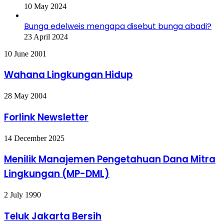
10 May 2024
Bunga edelweis mengapa disebut bunga abadi?
23 April 2024
Wahana
10 June 2001
Lingkungan
Hidup
Wahana Lingkungan Hidup
Forlink
28 May 2004
Newsletter
Forlink Newsletter
Menilik
14 December 2025
Manajemen
Pengetahuan
Menilik Manajemen Pengetahuan Dana Mitra
Dana
Lingkungan (MP-DML)
Mitra
Lingkungan
(MP-
Teluk
2 July 1990
DML)
Jakarta
Bersih
Teluk Jakarta Bersih