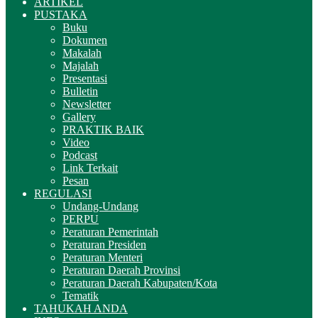
ARTIKEL
PUSTAKA
Buku
Dokumen
Makalah
Majalah
Presentasi
Bulletin
Newsletter
Gallery
PRAKTIK BAIK
Video
Podcast
Link Terkait
Pesan
REGULASI
Undang-Undang
PERPU
Peraturan Pemerintah
Peraturan Presiden
Peraturan Menteri
Peraturan Daerah Provinsi
Peraturan Daerah Kabupaten/Kota
Tematik
TAHUKAH ANDA