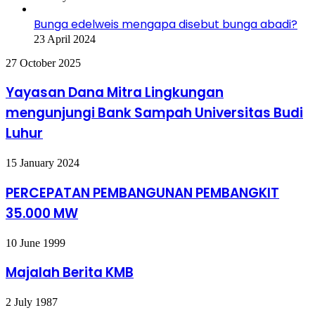
Bunga edelweis mengapa disebut bunga abadi?
23 April 2024
Yayasan
27 October 2025
Dana
Mitra
Yayasan Dana Mitra Lingkungan
Lingkungan
mengunjungi Bank Sampah Universitas Budi
mengunjungi
Bank
Luhur
Sampah
Universitas
PERCEPATAN
15 January 2024
Budi
PEMBANGUNAN
Luhur
PEMBANGKIT
PERCEPATAN PEMBANGUNAN PEMBANGKIT
35.000
35.000 MW
MW
Majalah
10 June 1999
Berita
KMB
Majalah Berita KMB
Operation
2 July 1987
Raleigh