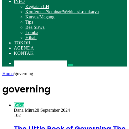
INFO
Kegiatan LH
Konferensi/Seminar/Webinar/Lokakarya
Kursus/Magang
Tips
Bea Siswa
Lomba
Hibah
TOKOH
AGENDA
KONTAK
Pencarian
Home
/
governing
governing
Buku
Dana Mitra
28 September 2024
102
The Little Book of Governing The