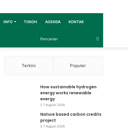
INFO
TOKOH
AGENDA
KONTAK
Pencarian
Terkini
Populer
How sustainable hydrogen
energy works renewable
energy
7 August 2026
Nature based carbon credits
project
7 August 2026