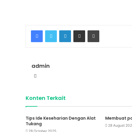
Facebook
Twitter
LinkedIn
Share via Email
Print
admin
Website
Konten Terkait
Tips Ide Keseharian Dengan Alat
Membuat pa
Tukang
28 August 20
28 October 2025