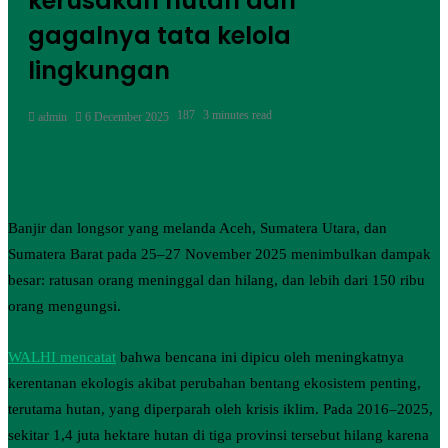
kerusakan hutan dan
gagalnya tata kelola
lingkungan
187
3 minutes read
admin
6 December 2025
Banjir dan longsor yang melanda Aceh, Sumatera Utara, dan
Sumatera Barat pada 25–27 November 2025 menimbulkan dampak
besar: ratusan orang meninggal dan hilang, dan lebih dari 150 ribu
orang mengungsi.
WALHI mencatat
bahwa bencana ini dipicu oleh meningkatnya
kerentanan ekologis akibat perubahan bentang ekosistem penting,
terutama hutan, yang diperparah oleh krisis iklim. Pada 2016–2025,
sekitar 1,4 juta hektare hutan di tiga provinsi tersebut hilang karena