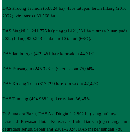
DAS Krueng Trumon (53.824 ha): 43% tutupan hutan hilang (2016–
2022), kini tersisa 30.568 ha.
DAS Singkil (1.241,775 ha): tinggal 421,531 ha tutupan hutan pada
2022; hilang 820,243 ha dalam 10 tahun (66%).
DAS Jambo Aye (479.451 ha): kerusakan 44,71%.
DAS Peusangan (245.323 ha): kerusakan 75,04%.
DAS Krueng Tripa (313.799 ha): kerusakan 42,42%.
DAS Tamiang (494.988 ha): kerusakan 36,45%.
Di Sumatera Barat, DAS Aia Dingin (12.802 ha) yang hulunya
berada di Kawasan Hutan Konservasi Bukit Barisan juga mengalami
degradasi serius. Sepanjang 2001–2024, DAS ini kehilangan 780