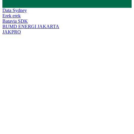
Facebook
Twitter
WhatsApp
Telegram
Data Sydney
Erek erek
Batavia SDK
BUMD ENERGI JAKARTA
JAKPRO