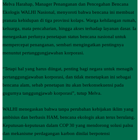
Melva Harahap, Manager Penanganan dan Pencegahan Bencana
Ekologis WALHI Nasional, menyoroti bahwa bencana ini membuat
pranata kehidupan di tiga provinsi kolaps. Warga kehilangan rumah,
keluarga, mata pencaharian, hingga akses terhadap layanan dasar. Ia
menegaskan perlunya penetapan status bencana nasional untuk
mempercepat penanganan, sembari mengingatkan pentingnya
menuntut pertanggungjawaban korporasi.
“Tetapi hal yang harus diingat, penting bagi negara untuk menagih
pertanggungjawaban korporasi, dan tidak menetapkan ini sebagai
bencana alam, sebab penetapan itu akan berkonsekuensi pada
gugurnya tanggungjawab korporasi”, tutup Melva.
WALHI menegaskan bahwa tanpa perubahan kebijakan iklim yang
ambisius dan berbasis HAM, bencana ekologis akan terus berulang.
Keputusan-keputusan dalam COP 30 yang mendorong solusi palsu
dan mekanisme perdagangan karbon dinilai berpotensi