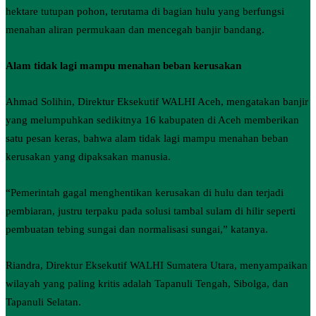
hektare tutupan pohon, terutama di bagian hulu yang berfungsi
menahan aliran permukaan dan mencegah banjir bandang.
Alam tidak lagi mampu menahan beban kerusakan
Ahmad Solihin, Direktur Eksekutif WALHI Aceh, mengatakan banjir
yang melumpuhkan sedikitnya 16 kabupaten di Aceh memberikan
satu pesan keras, bahwa alam tidak lagi mampu menahan beban
kerusakan yang dipaksakan manusia.
“Pemerintah gagal menghentikan kerusakan di hulu dan terjadi
pembiaran, justru terpaku pada solusi tambal sulam di hilir seperti
pembuatan tebing sungai dan normalisasi sungai,” katanya.
Riandra, Direktur Eksekutif WALHI Sumatera Utara, menyampaikan
wilayah yang paling kritis adalah Tapanuli Tengah, Sibolga, dan
Tapanuli Selatan.