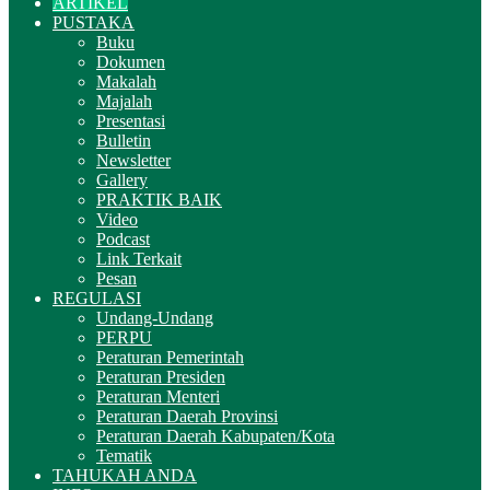
ARTIKEL
PUSTAKA
Buku
Dokumen
Makalah
Majalah
Presentasi
Bulletin
Newsletter
Gallery
PRAKTIK BAIK
Video
Podcast
Link Terkait
Pesan
REGULASI
Undang-Undang
PERPU
Peraturan Pemerintah
Peraturan Presiden
Peraturan Menteri
Peraturan Daerah Provinsi
Peraturan Daerah Kabupaten/Kota
Tematik
TAHUKAH ANDA