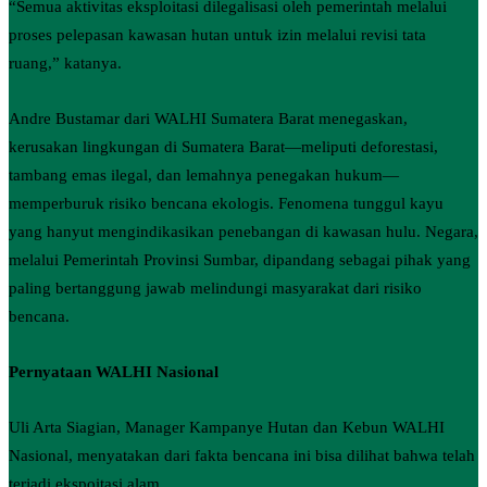
“Semua aktivitas eksploitasi dilegalisasi oleh pemerintah melalui
proses pelepasan kawasan hutan untuk izin melalui revisi tata
ruang,” katanya.
Andre Bustamar dari WALHI Sumatera Barat menegaskan,
kerusakan lingkungan di Sumatera Barat—meliputi deforestasi,
tambang emas ilegal, dan lemahnya penegakan hukum—
memperburuk risiko bencana ekologis. Fenomena tunggul kayu
yang hanyut mengindikasikan penebangan di kawasan hulu. Negara,
melalui Pemerintah Provinsi Sumbar, dipandang sebagai pihak yang
paling bertanggung jawab melindungi masyarakat dari risiko
bencana.
Pernyataan WALHI Nasional
Uli Arta Siagian, Manager Kampanye Hutan dan Kebun WALHI
Nasional, menyatakan dari fakta bencana ini bisa dilihat bahwa telah
terjadi ekspoitasi alam.