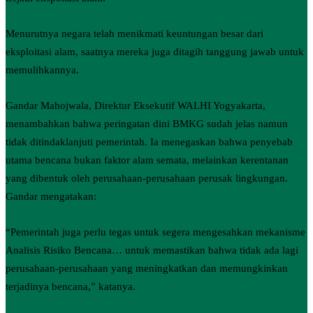
Menurutnya negara telah menikmati keuntungan besar dari
eksploitasi alam, saatnya mereka juga ditagih tanggung jawab untuk
memulihkannya.
Gandar Mahojwala, Direktur Eksekutif WALHI Yogyakarta,
menambahkan bahwa peringatan dini BMKG sudah jelas namun
tidak ditindaklanjuti pemerintah. Ia menegaskan bahwa penyebab
utama bencana bukan faktor alam semata, melainkan kerentanan
yang dibentuk oleh perusahaan-perusahaan perusak lingkungan.
Gandar mengatakan:
“Pemerintah juga perlu tegas untuk segera mengesahkan mekanisme
Analisis Risiko Bencana… untuk memastikan bahwa tidak ada lagi
perusahaan-perusahaan yang meningkatkan dan memungkinkan
terjadinya bencana,” katanya.