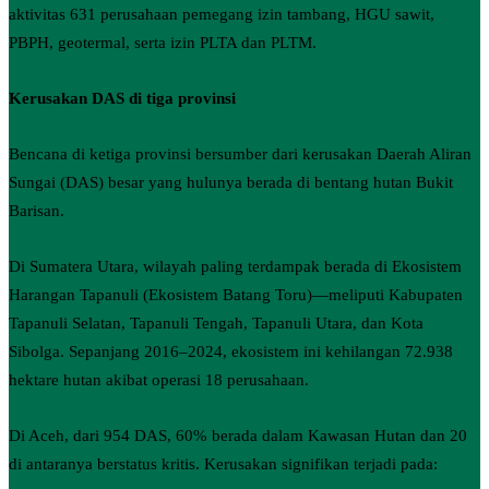
aktivitas 631 perusahaan pemegang izin tambang, HGU sawit,
PBPH, geotermal, serta izin PLTA dan PLTM.
Kerusakan DAS di tiga provinsi
Bencana di ketiga provinsi bersumber dari kerusakan Daerah Aliran
Sungai (DAS) besar yang hulu­nya berada di bentang hutan Bukit
Barisan.
Di Sumatera Utara, wilayah paling terdampak berada di Ekosistem
Harangan Tapanuli (Ekosistem Batang Toru)—meliputi Kabupaten
Tapanuli Selatan, Tapanuli Tengah, Tapanuli Utara, dan Kota
Sibolga. Sepanjang 2016–2024, ekosistem ini kehilangan 72.938
hektare hutan akibat operasi 18 perusahaan.
Di Aceh, dari 954 DAS, 60% berada dalam Kawasan Hutan dan 20
di antaranya berstatus kritis. Kerusakan signifikan terjadi pada: