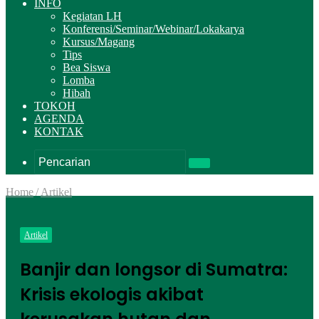
INFO
Kegiatan LH
Konferensi/Seminar/Webinar/Lokakarya
Kursus/Magang
Tips
Bea Siswa
Lomba
Hibah
TOKOH
AGENDA
KONTAK
Pencarian
Home
/
Artikel
Artikel
Banjir dan longsor di Sumatra:
Krisis ekologis akibat