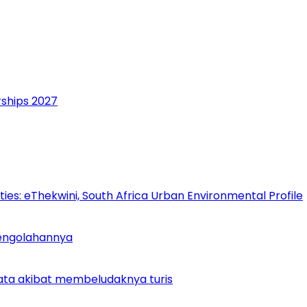
rships 2027
es: eThekwini, South Africa Urban Environmental Profile
Pengolahannya
ata akibat membeludaknya turis