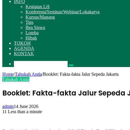
INFO
Kegiatan LH
Konferensi/Seminar/Webinar/Lokakarya
Kursus/Magang
Tips
Bea Siswa
Lomba
Hibah
TOKOH
AGENDA
KONTAK
Pencarian
Home
/
Tahukah Anda
/
Booklet: Fakta-fakta Jalur Sepeda Jakarta
Tahukah Anda
Booklet: Fakta-fakta Jalur Sepeda 
admin
14 June 2026
11
Less than a minute