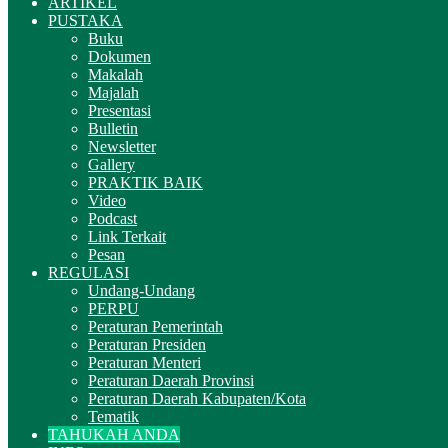
ARTIKEL
PUSTAKA
Buku
Dokumen
Makalah
Majalah
Presentasi
Bulletin
Newsletter
Gallery
PRAKTIK BAIK
Video
Podcast
Link Terkait
Pesan
REGULASI
Undang-Undang
PERPU
Peraturan Pemerintah
Peraturan Presiden
Peraturan Menteri
Peraturan Daerah Provinsi
Peraturan Daerah Kabupaten/Kota
Tematik
TAHUKAH ANDA