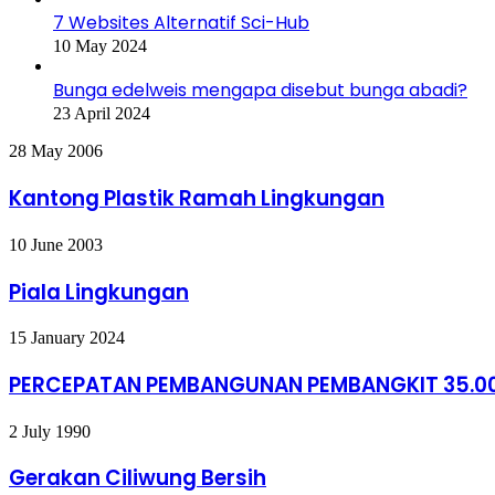
7 Websites Alternatif Sci-Hub
10 May 2024
Bunga edelweis mengapa disebut bunga abadi?
23 April 2024
Kantong
28 May 2006
Plastik
Ramah
Kantong Plastik Ramah Lingkungan
Lingkungan
Piala
10 June 2003
Lingkungan
Piala Lingkungan
PERCEPATAN
15 January 2024
PEMBANGUNAN
PEMBANGKIT
PERCEPATAN PEMBANGUNAN PEMBANGKIT 35.0
35.000
MW
Gerakan
2 July 1990
Ciliwung
Bersih
Gerakan Ciliwung Bersih