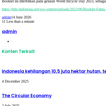
Booklet ini diterbitkan pada gelaran World Bicycle Day 2023, sebagai 
https://itdp-indonesia.org/wp-content/uploads/2023/06/Booklet-Fakta-
admin
14 June 2026
11
Less than a minute
Facebook
Twitter
LinkedIn
Share
Print
via
admin
Email
Website
Konten Terkait
Indonesia kehilangan 10,5 juta hektar hutan,
4 December 2025
The Circular Economy
2 July 2025