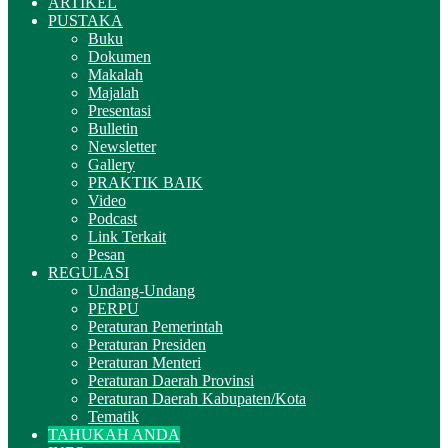
ARTIKEL
PUSTAKA
Buku
Dokumen
Makalah
Majalah
Presentasi
Bulletin
Newsletter
Gallery
PRAKTIK BAIK
Video
Podcast
Link Terkait
Pesan
REGULASI
Undang-Undang
PERPU
Peraturan Pemerintah
Peraturan Presiden
Peraturan Menteri
Peraturan Daerah Provinsi
Peraturan Daerah Kabupaten/Kota
Tematik
TAHUKAH ANDA