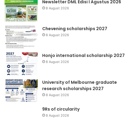
Newsletter DML Edisi I Agustus 2026
8 August 2026
Chevening scholarships 2027
8 August 2026
Honjo international scholarship 2027
8 August 2026
University of Melbourne graduate
research scholarships 2027
8 August 2026
9Rs of circularity
8 August 2026
Change
Su