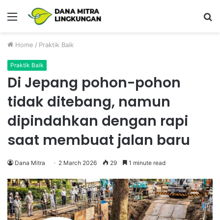
Menu
P
Home
/
Praktik Baik
Praktik Baik
Di Jepang pohon-pohon
tidak ditebang, namun
dipindahkan dengan rapi
saat membuat jalan baru
Dana Mitra
2 March 2026
29
1 minute read