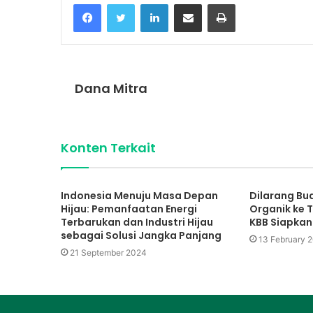
Facebook
Twitter
LinkedIn
Share via Email
Print
Dana Mitra
Konten Terkait
Indonesia Menuju Masa Depan
Dilarang B
Hijau: Pemanfaatan Energi
Organik ke T
Terbarukan dan Industri Hijau
KBB Siapkan
sebagai Solusi Jangka Panjang
13 February 
21 September 2024