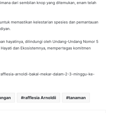
 dimana dari sembilan knop yang ditemukan, enam telah
la untuk memastikan kelestarian spesies dan pemantauan
ngetahuan
diyan.
2 July 1984
n (MP-DML)
Safari DML
an hayatinya, dilindungi oleh Undang-Undang Nomor 5
 Hayati dan Ekosistemnya, mempertegas komitmen
afflesia-arnoldi-bakal-mekar-dalam-2-3-minggu-ke-
ungan
rafflesia Arnoldii
tanaman