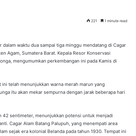
221
1 minute read
ar dalam waktu dua sampai tiga minggu mendatang di Cagar
en Agam, Sumatera Barat. Kepala Resor Konservasi
Ritonga, mengumumkan perkembangan ini pada Kamis di
t ini telah menunjukkan warna merah marun yang
nga itu akan mekar sempurna dengan jarak beberapa hari
in 42 sentimeter, menunjukkan potensi untuk menjadi
Safari
anti. Cagar Alam Batang Palupuh, yang menempati area
DML
alam sejak era kolonial Belanda pada tahun 1930. Tempat ini