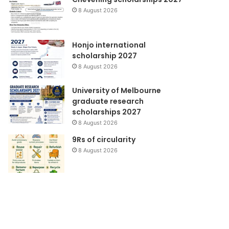
8 August 2026
Honjo international
scholarship 2027
8 August 2026
University of Melbourne
graduate research
scholarships 2027
8 August 2026
9Rs of circularity
8 August 2026
Dana
Samijaga
Bantuan
Kecil