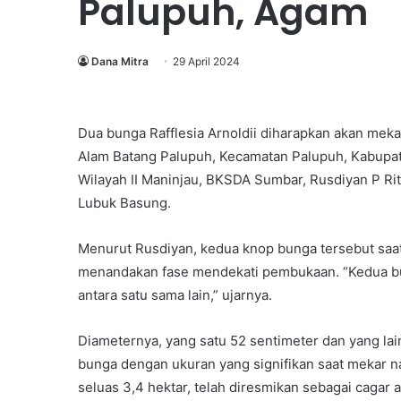
Palupuh, Agam
Dana Mitra
29 April 2024
Dua bunga Rafflesia Arnoldii diharapkan akan mek
Alam Batang Palupuh, Kecamatan Palupuh, Kabupat
Wilayah II Maninjau, BKSDA Sumbar, Rusdiyan P 
Lubuk Basung.
Menurut Rusdiyan, kedua knop bunga tersebut saa
menandakan fase mendekati pembukaan. “Kedua bu
antara satu sama lain,” ujarnya.
Diameternya, yang satu 52 sentimeter dan yang la
Menilik
bunga dengan ukuran yang signifikan saat mekar n
Manajemen
seluas 3,4 hektar, telah diresmikan sebagai cagar 
Pengetahuan