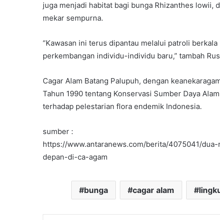
juga menjadi habitat bagi bunga Rhizanthes lowii,
Dana
Mitra
mekar sempurna.
Lingkungan
(MP-
“Kawasan ini terus dipantau melalui patroli berka
14 December 2025
DML)
Menilik Manajemen Pe
perkembangan individu-individu baru,” tambah Rus
Dana Mitra Lingkunga
Cagar Alam Batang Palupuh, dengan keanekaragam
Tahun 1990 tentang Konservasi Sumber Daya Alam
terhadap pelestarian flora endemik Indonesia.
sumber :
https://www.antaranews.com/berita/4075041/dua-r
depan-di-ca-agam
bunga
cagar alam
lingk