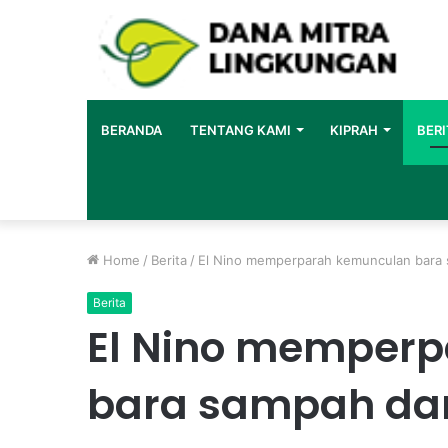
BERANDA
TENTANG KAMI
KIPRAH
BERI
Home
/
Berita
/
El Nino memperparah kemunculan bara 
Berita
El Nino memper
bara sampah da