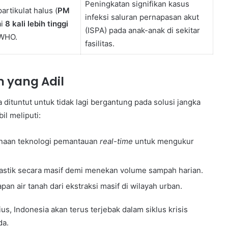
Peningkatan signifikan kasus
artikulat halus (
PM
infeksi saluran pernapasan akut
ai
8 kali lebih tinggi
(ISPA) pada anak-anak di sekitar
 WHO.
fasilitas.
m yang Adil
dituntut untuk tidak lagi bergantung pada solusi jangka
il meliputi:
aan teknologi pemantauan
real-time
untuk mengukur
stik secara masif demi menekan volume sampah harian.
n air tanah dari ekstraksi masif di wilayah urban.
us, Indonesia akan terus terjebak dalam siklus krisis
da.