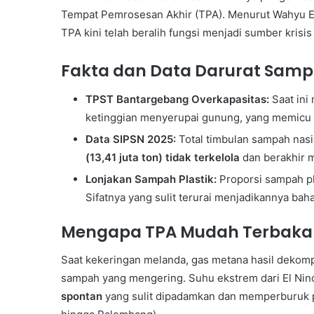
Berita
Tempat Pemrosesan Akhir (TPA). Menurut Wahyu 
KMB
TPA kini telah beralih fungsi menjadi sumber krisi
Fakta dan Data Darurat Samp
TPST Bantargebang Overkapasitas:
Saat ini
10 June 1999
ketinggian menyerupai gunung, yang memicu 
 Lingkungan
Majalah Berita KMB
Data SIPSN 2025:
Total timbulan sampah nas
(13,41 juta ton) tidak terkelola
dan berakhir 
Lonjakan Sampah Plastik:
Proporsi sampah pl
Sifatnya yang sulit terurai menjadikannya bah
Mengapa TPA Mudah Terbakar 
Saat kekeringan melanda, gas metana hasil dekomp
sampah yang mengering. Suhu ekstrem dari El Nin
spontan
yang sulit dipadamkan dan memperburuk p