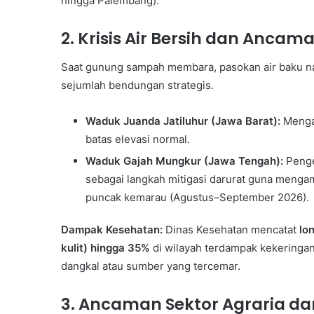
hingga Palembang).
2. Krisis Air Bersih dan Anca
Saat gunung sampah membara, pasokan air baku na
sejumlah bendungan strategis.
Waduk Juanda Jatiluhur (Jawa Barat):
Mengal
batas elevasi normal.
Waduk Gajah Mungkur (Jawa Tengah):
Pengel
sebagai langkah mitigasi darurat guna menga
puncak kemarau (Agustus–September 2026).
Dampak Kesehatan:
Dinas Kesehatan mencatat
lo
kulit) hingga 35%
di wilayah terdampak kekeringan
dangkal atau sumber yang tercemar.
3. Ancaman Sektor Agraria d