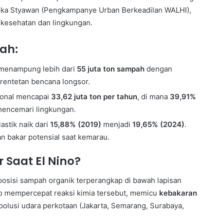
PUPR
Eka Styawan (Pengkampanye Urban Berkeadilan WALHI),
ke
s kesehatan dan lingkungan.
Desa
Sumerta
ah:
Kaja
21 September 2024
 menampung lebih dari
55 juta ton sampah
dengan
Kunjungan PUPR ke Desa Sumerta
rentetan bencana longsor.
Kaja
ional mencapai
33,62 juta ton per tahun
, di mana
39,91%
mencemari lingkungan.
astik naik dari
15,88% (2019)
menjadi
19,65% (2024)
.
an bakar potensial saat kemarau.
Saat El Nino?
osisi sampah organik terperangkap di bawah lapisan
o mempercepat reaksi kimia tersebut, memicu
kebakaran
olusi udara perkotaan (Jakarta, Semarang, Surabaya,