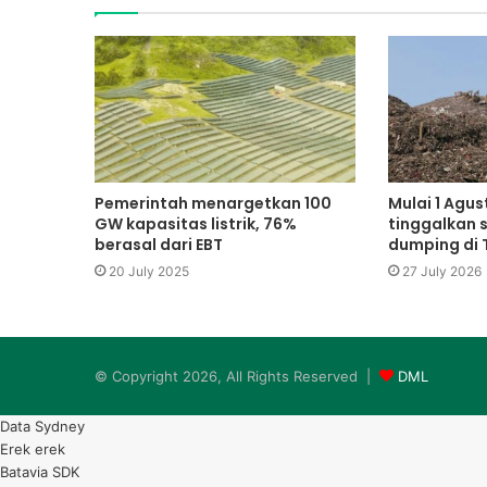
Pemerintah menargetkan 100
Mulai 1 Agus
GW kapasitas listrik, 76%
tinggalkan 
berasal dari EBT
dumping di
20 July 2025
27 July 2026
© Copyright 2026, All Rights Reserved |
DML
Data Sydney
Erek erek
Batavia SDK