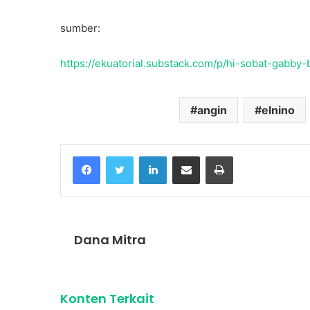
sumber:
https://ekuatorial.substack.com/p/hi-sobat-gabby-
angin
elnino
Facebook
Twitter
LinkedIn
Share via Email
Print
Dana Mitra
Konten Terkait