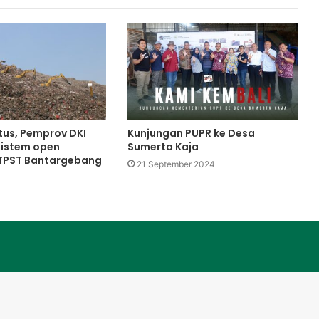
tus, Pemprov DKI
Kunjungan PUPR ke Desa
sistem open
Sumerta Kaja
 TPST Bantargebang
21 September 2024