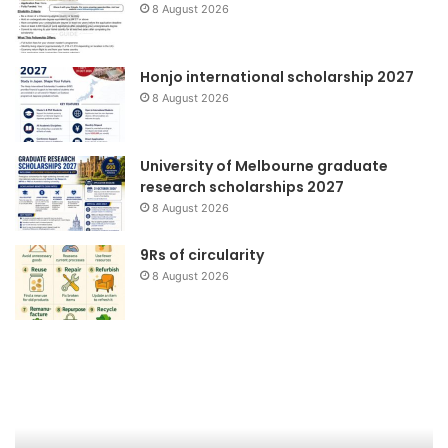
8 August 2026
Honjo international scholarship 2027
8 August 2026
University of Melbourne graduate
research scholarships 2027
8 August 2026
9Rs of circularity
8 August 2026
GEF
Su
SGP
Ag
an
Bu
Zo