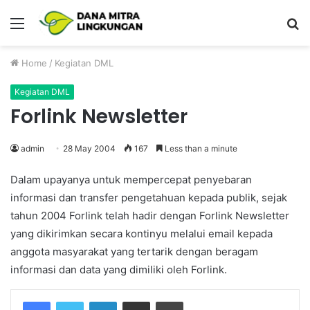
Menu
P
Home
/
Kegiatan DML
Kegiatan DML
Forlink Newsletter
admin
28 May 2004
167
Less than a minute
Dalam upayanya untuk mempercepat penyebaran
informasi dan transfer pengetahuan kepada publik, sejak
tahun 2004 Forlink telah hadir dengan Forlink Newsletter
yang dikirimkan secara kontinyu melalui email kepada
anggota masyarakat yang tertarik dengan beragam
informasi dan data yang dimiliki oleh Forlink.
Facebook
Twitter
LinkedIn
Share via Email
Print