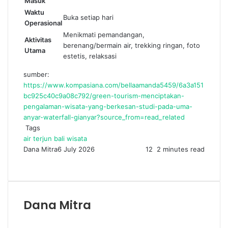
Masuk
Waktu
Buka setiap hari
Operasional
Menikmati pemandangan,
Aktivitas
berenang/bermain air, trekking ringan, foto
Utama
estetis, relaksasi
sumber:
https://www.kompasiana.com/bellaamanda5459/6a3a151
bc925c40c9a08c792/green-tourism-menciptakan-
pengalaman-wisata-yang-berkesan-studi-pada-uma-
anyar-waterfall-gianyar?source_from=read_related
Tags
air terjun
bali
wisata
Dana Mitra
6 July 2026
12
2 minutes read
Facebook
Twitter
LinkedIn
Share
Print
via
Email
Dana Mitra