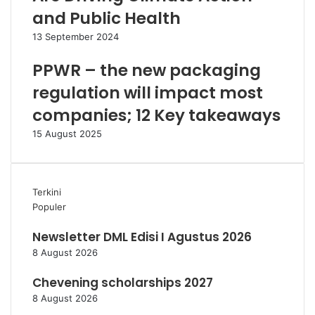
and Public Health
13 September 2024
PPWR – the new packaging
regulation will impact most
companies; 12 Key takeaways
15 August 2025
Terkini
Populer
Newsletter DML Edisi I Agustus 2026
8 August 2026
Chevening scholarships 2027
8 August 2026