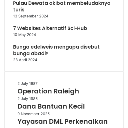
Pulau Dewata akibat membeludaknya
turis
13 September 2024
7 Websites Alternatif Sci-Hub
10 May 2024
Bunga edelweis mengapa disebut
bunga abadi?
23 April 2024
Operation
2 July 1987
Operation Raleigh
Raleigh
Dana
2 July 1985
Dana Bantuan Kecil
Bantuan
Kecil
Yayasan
9 November 2025
Yayasan DML Perkenalkan
DML
Perkenalkan