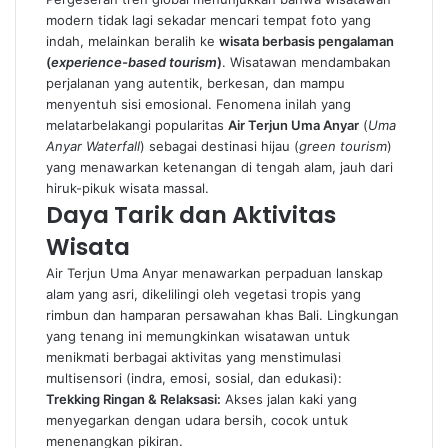
modern tidak lagi sekadar mencari tempat foto yang
indah, melainkan beralih ke
wisata berbasis pengalaman
(
experience-based tourism
)
. Wisatawan mendambakan
perjalanan yang autentik, berkesan, dan mampu
menyentuh sisi emosional. Fenomena inilah yang
melatarbelakangi popularitas
Air Terjun Uma Anyar
(
Uma
Anyar Waterfall
) sebagai destinasi hijau (
green tourism
)
yang menawarkan ketenangan di tengah alam, jauh dari
hiruk-pikuk wisata massal.
Daya Tarik dan Aktivitas
Wisata
Air Terjun Uma Anyar menawarkan perpaduan lanskap
alam yang asri, dikelilingi oleh vegetasi tropis yang
rimbun dan hamparan persawahan khas Bali. Lingkungan
yang tenang ini memungkinkan wisatawan untuk
menikmati berbagai aktivitas yang menstimulasi
multisensori (indra, emosi, sosial, dan edukasi):
Trekking Ringan & Relaksasi:
Akses jalan kaki yang
menyegarkan dengan udara bersih, cocok untuk
menenangkan pikiran.