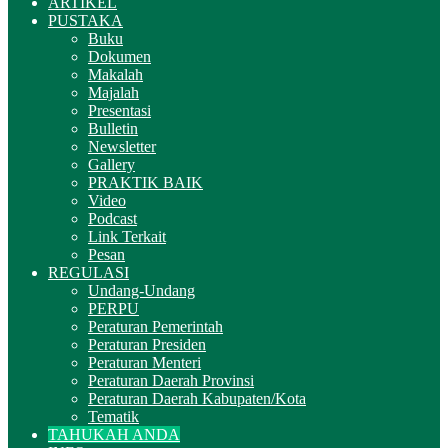
ARTIKEL
PUSTAKA
Buku
Dokumen
Makalah
Majalah
Presentasi
Bulletin
Newsletter
Gallery
PRAKTIK BAIK
Video
Podcast
Link Terkait
Pesan
REGULASI
Undang-Undang
PERPU
Peraturan Pemerintah
Peraturan Presiden
Peraturan Menteri
Peraturan Daerah Provinsi
Peraturan Daerah Kabupaten/Kota
Tematik
TAHUKAH ANDA