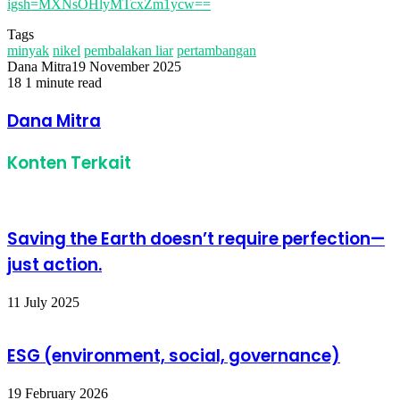
igsh=MXNsOHlyMTcxZm1ycw==
Tags
minyak
nikel
pembalakan liar
pertambangan
Dana Mitra
19 November 2025
18
1 minute read
Facebook
Twitter
LinkedIn
Share
Print
via
Dana Mitra
Email
Konten Terkait
Saving the Earth doesn’t require perfection—
just action.
11 July 2025
ESG (environment, social, governance)
19 February 2026