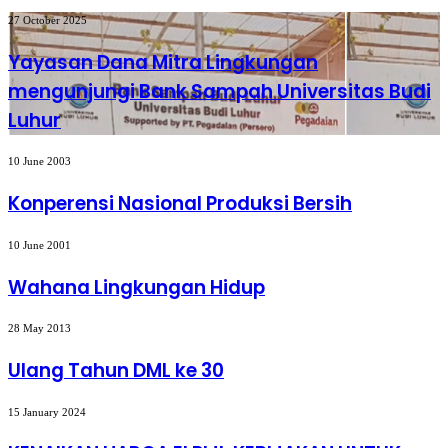
Yayasan
27 October 2025
Dana
Mitra
Yayasan Dana Mitra Lingkungan
Lingkungan
mengunjungi Bank Sampah Universitas Budi
mengunjungi
Bank
Luhur
Sampah
Universitas
Konperensi
Budi
10 June 2003
Nasional
Luhur
Produksi
Konperensi Nasional Produksi Bersih
Bersih
Wahana
10 June 2001
Lingkungan
Hidup
Wahana Lingkungan Hidup
Ulang
28 May 2013
Tahun
DML
Ulang Tahun DML ke 30
ke
30
KENAIKAN
15 January 2024
HARGA
ELPIJI,