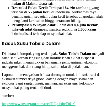
hutan
di Maluku Utara saja.
Destruksi Pulau Kecil:
Terdapat
164 izin tambang
yang
tersebar di
55 pulau kecil
di Indonesia. Akibat masifnya
penambangan, sebagian pulau kecil tersebut dilaporkan telah
mengalami kerusakan hingga terancam hilang.
Perampasan Wilayah Adat:
Lebih dari
8,4 juta hektar
wilayah adat
dirampas, memicu sedikitnya
1.000 kasus
kriminalisasi
terhadap masyarakat adat.
Kasus Suku Tobelo Dalam
Di antara kelompok yang terdampak,
Suku Tobelo Dalam
menjadi
salah satu korban langsung dari konflik lahan akibat ekspansi
industri nikel, menunjukkan bagaimana pembangunan ekonomi
menggerus hak dan ruang hidup suku-suku di pedalaman.
Laporan ini menegaskan bahwa dorongan untuk industrialisasi dan
ekstraksi sumber daya global datang dengan biaya sosial dan
ekologis yang sangat tinggi, mengancam eksistensi kelompok
masyarakat paling rentan di dunia.
sumber:
https://www.instagram.com/reel/DQo1xheEi61/?