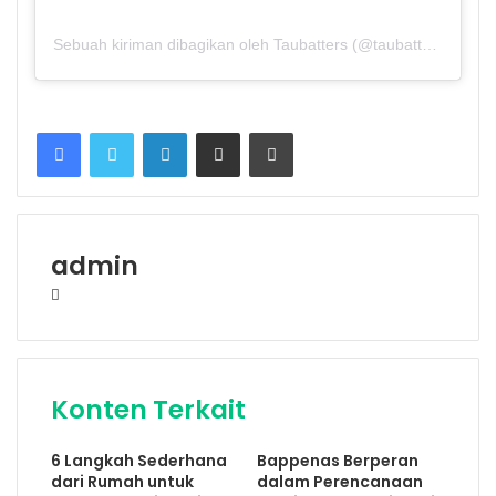
Sebuah kiriman dibagikan oleh Taubatters (@taubatters)
Facebook
Twitter
LinkedIn
Share via Email
Print
admin
Website
Konten Terkait
6 Langkah Sederhana
Bappenas Berperan
dari Rumah untuk
dalam Perencanaan