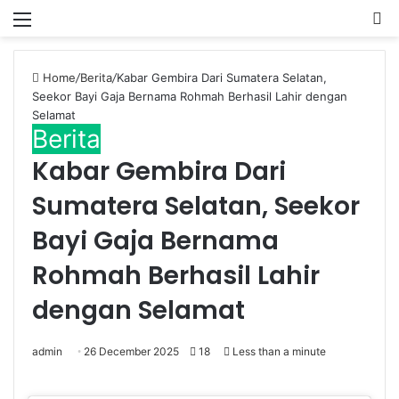
Menu
P
Home
/
Berita
/
Kabar Gembira Dari Sumatera Selatan,
Seekor Bayi Gaja Bernama Rohmah Berhasil Lahir dengan
Selamat
Berita
Kabar Gembira Dari
Sumatera Selatan, Seekor
Bayi Gaja Bernama
Rohmah Berhasil Lahir
dengan Selamat
admin
26 December 2025
18
Less than a minute