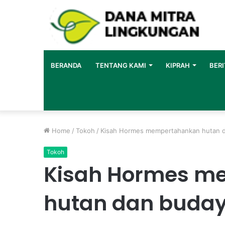
BERANDA
TENTANG KAMI
KIPRAH
BERI
Home
/
Tokoh
/
Kisah Hormes mempertahankan hutan 
Tokoh
Kisah Hormes m
hutan dan buda