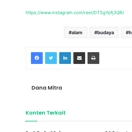
https://www.instagram.com/reel/DTSgYpfj3QR/
alam
budaya
h
Facebook
Twitter
LinkedIn
Share via Email
Print
Dana Mitra
Konten Terkait