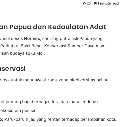
25
1 minute read
tan Papua dan Kedaulatan Adat
muncul sosok
Hormes
, seorang putra asli Papua yang
Polhut) di Balai Besar Konservasi Sumber Daya Alam
risan budaya suku Moi.
nservasi
rinya untuk mengawasi zona-zona biodiversitas paling
Operation
Raleigh
at penting bagi berbagai flora dan fauna endemik.
ekosistem pesisir.
o:
Paru-paru hijau yang rentan terhadap perambahan kota.