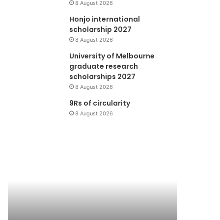
8 August 2026
Honjo international
scholarship 2027
8 August 2026
University of Melbourne
graduate research
scholarships 2027
8 August 2026
9Rs of circularity
8 August 2026
Dana
Wahana
Bantuan
Lingkungan
Kecil
Hidup