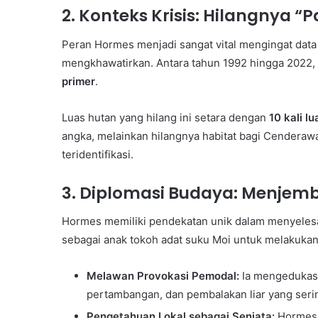
Peluncuran Buku & Talk
2. Konteks Krisis: Hilangnya “
di
Kelola Persampahan di
Indonesia
Peran Hormes menjadi sangat vital mengingat data
mengkhawatirkan. Antara tahun 1992 hingga 2022,
primer
.
Luas hutan yang hilang ini setara dengan
10 kali l
angka, melainkan hilangnya habitat bagi Cenderaw
teridentifikasi.
3. Diplomasi Budaya: Menjem
Hormes memiliki pendekatan unik dalam menyelesai
sebagai anak tokoh adat suku Moi untuk melakuka
Melawan Provokasi Pemodal:
Ia mengedukasi 
pertambangan, dan pembalakan liar yang ser
Pengetahuan Lokal sebagai Senjata:
Hormes 