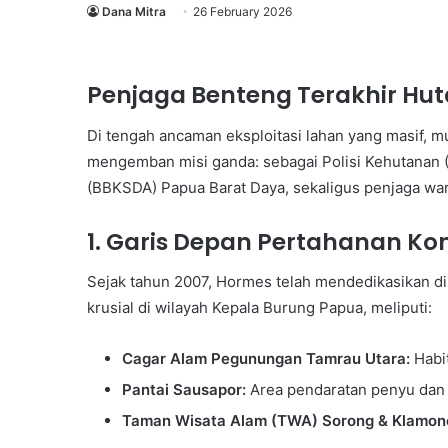
Dana Mitra
26 February 2026
Penjaga Benteng Terakhir Hu
Di tengah ancaman eksploitasi lahan yang masif, 
mengemban misi ganda: sebagai Polisi Kehutanan (
(BBKSDA) Papua Barat Daya, sekaligus penjaga wa
1. Garis Depan Pertahanan Ko
Sejak tahun 2007, Hormes telah mendedikasikan di
Peluncuran
krusial di wilayah Kepala Burung Papua, meliputi:
Buku
&
Cagar Alam Pegunungan Tamrau Utara:
Habit
Talkshow
:
Pantai Sausapor:
Area pendaratan penyu dan 
Tata
Taman Wisata Alam (TWA) Sorong & Klamon
Kelola
29 March 2024
Persampahan