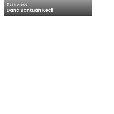
28 May 2003
10 June 200
Dana Bantuan Kecil
Wahana