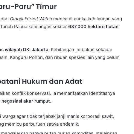
show : Tata
Paru-Paru” Timur
2 July 1987
 Indonesia
Operation Raleigh
 dari
Global Forest Watch
mencatat angka kehilangan yang
 Tanah Papua kehilangan sekitar
687.000 hektare hutan
uas wilayah DKI Jakarta
. Kehilangan ini bukan sekadar
asih, Kanguru Pohon, dan ribuan spesies lain yang belum
batani Hukum dan Adat
kan konflik konservasi. Ia memanfaatkan identitasnya
n
negosiasi akar rumput
.
warga agar tidak terjebak janji manis korporasi sawit,
ing memicu perburuan satwa endemik.
mengajarkan bahwa hutan bukan komoditas, melainkan