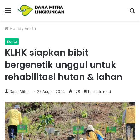
Menu
P
Home
/
Berita
Berita
KLHK siapkan bibit
bergenetik unggul untuk
rehabilitasi hutan & lahan
Dana Mitra
27 August 2024
278
1 minute read