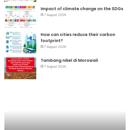
Impact of climate change on the SDGs
7 August 2026
How can cities reduce their carbon
footprint?
7 August 2026
Tambang nikel di Morowali
7 August 2026
Komunikasi
W
Mitramandiri
on
Berkelanjutan
Bi