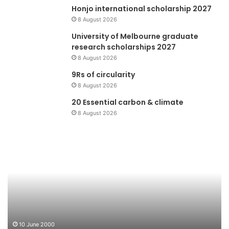
Honjo international scholarship 2027
8 August 2026
University of Melbourne graduate
research scholarships 2027
8 August 2026
9Rs of circularity
8 August 2026
20 Essential carbon & climate
8 August 2026
Forlink
Ko
Me
Bu
10 June 2000