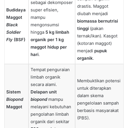
sebagai dekomposer
drastis. Maggot
Budidaya
super efisien,
diubah menjadi
Maggot
mampu
biomassa bernutrisi
Black
mengonsumsi
tinggi
(pakan
Soldier
hingga
5 kg limbah
ternak/ikan). Kasgot
Fly
(BSF)
organik per 1 kg
(kotoran maggot)
maggot hidup per
menjadi
pupuk
hari
.
organik
.
Tempat penguraian
limbah organik
Membuktikan potensi
secara alami.
untuk diterapkan
Sistem
Delapan unit
dalam skema
Biopond
biopond
mampu
pengelolaan sampah
Maggot
melayani kebutuhan
berbasis masyarakat
pengolahan limbah
(PBS).
organik dari sekitar