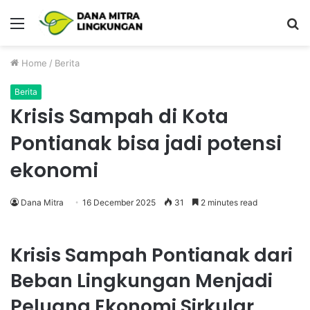
Menu
P
Home
/
Berita
Berita
Krisis Sampah di Kota
Pontianak bisa jadi potensi
ekonomi
Dana Mitra
16 December 2025
31
2 minutes read
Krisis Sampah Pontianak dari
Beban Lingkungan Menjadi
Peluang Ekonomi Sirkular