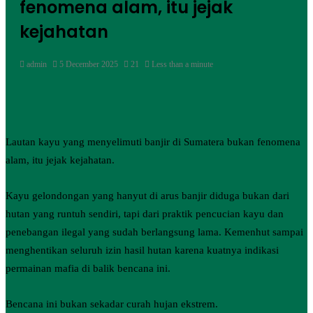
fenomena alam, itu jejak
kejahatan
admin
5 December 2025
21
Less than a minute
Lautan kayu yang menyelimuti banjir di Sumatera bukan fenomena
alam, itu jejak kejahatan.
Kayu gelondongan yang hanyut di arus banjir diduga bukan dari
hutan yang runtuh sendiri, tapi dari praktik pencucian kayu dan
penebangan ilegal yang sudah berlangsung lama. Kemenhut sampai
menghentikan seluruh izin hasil hutan karena kuatnya indikasi
permainan mafia di balik bencana ini.
Bencana ini bukan sekadar curah hujan ekstrem.