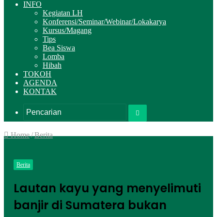
INFO
Kegiatan LH
Konferensi/Seminar/Webinar/Lokakarya
Kursus/Magang
Tips
Bea Siswa
Lomba
Hibah
TOKOH
AGENDA
KONTAK
Pencarian
Home
/
Berita
Berita
Lautan kayu yang menyelimuti
banjir di Sumatera bukan