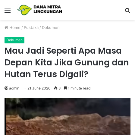
Menu
P
Home
/
Pustaka
/
Dokumen
Dokumen
Mau Jadi Seperti Apa Masa
Depan Kita Jika Gunung dan
Hutan Terus Digali?
admin
21 June 2026
8
1 minute read