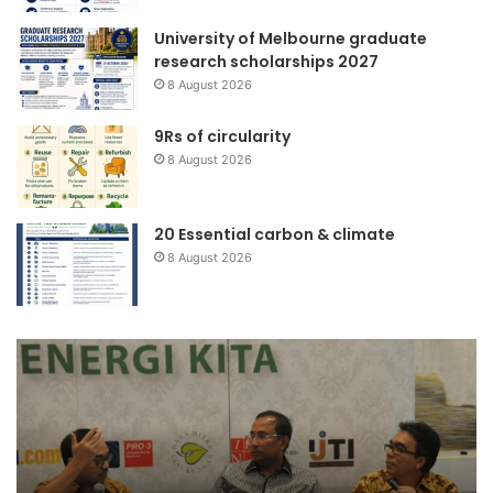
University of Melbourne graduate
research scholarships 2027
8 August 2026
9Rs of circularity
8 August 2026
20 Essential carbon & climate
8 August 2026
PERCEPATAN
Ze
PEMBANGUNAN
Wa
PEMBANGKIT
35.000
MW