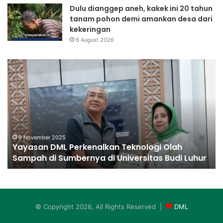
Dulu dianggep aneh, kakek ini 20 tahun
tanam pohon demi amankan desa dari
kekeringan
6 August 2026
Yayasan
Fo
DML
Perkenalkan
Teknologi
Olah
Sampah
di
Sumbernya
9 November 2025
Yayasan DML Perkenalkan Teknologi Olah
di
Sampah di Sumbernya di Universitas Budi Luhur
Universitas
Budi
Luhur
© Copyright 2026, All Rights Reserved |
DML