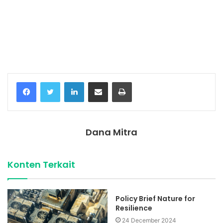
Temukan peta dengan kualitas terbaik untuk gambar
peta
indonesia
lengkap dengan provinsi.
Facebook
Twitter
LinkedIn
Share via Email
Print
Dana Mitra
Konten Terkait
Policy Brief Nature for
Resilience
24 December 2024