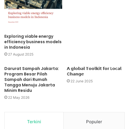
Exploring viable energy
efficiency business models
in Indonesia
27 August 2025
Darurat Sampah Jakarta:
𝗔 𝗴𝗹𝗼𝗯𝗮𝗹 𝗧𝗼𝗼𝗹𝗸𝗶𝘁 𝗳𝗼𝗿 L𝗼𝗰𝗮𝗹
Program Besar Pilah
C𝗵𝗮𝗻𝗴𝗲
Sampah dari Rumah
22 June 2025
Tangga Menuju Jakarta
Minim Residu
22 May 2026
Terkini
Populer