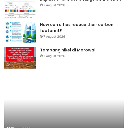
7 August 2026
How can cities reduce their carbon
footprint?
7 August 2026
Tambang nikel di Morowali
7 August 2026
omunikasi
Dana
itra-
Bantu
andiri
Kecil
erkelanjutan