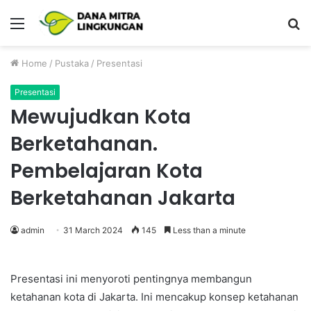
Menu
P
Home
/
Pustaka
/
Presentasi
Presentasi
Mewujudkan Kota
Berketahanan.
Pembelajaran Kota
Berketahanan Jakarta
admin
31 March 2024
145
Less than a minute
Presentasi ini menyoroti pentingnya membangun
ketahanan kota di Jakarta. Ini mencakup konsep ketahanan