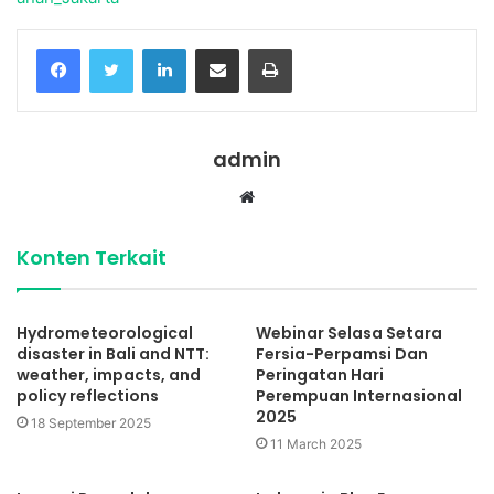
Facebook
Twitter
LinkedIn
Share via Email
Print
admin
Website
Konten Terkait
Hydrometeorological
Webinar Selasa Setara
disaster in Bali and NTT:
Fersia-Perpamsi Dan
weather, impacts, and
Peringatan Hari
policy reflections
Perempuan Internasional
2025
18 September 2025
11 March 2025