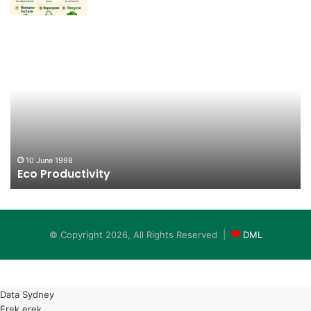
Eco
Ze
Productivity
Wa
10 June 1998
Eco Productivity
© Copyright 2026, All Rights Reserved |
DML
Data Sydney
Erek erek