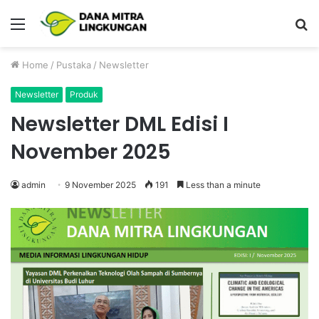
Menu
P
Home
/
Pustaka
/
Newsletter
Newsletter
Produk
Newsletter DML Edisi I
November 2025
admin
9 November 2025
191
Less than a minute