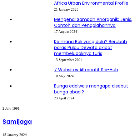
Africa Urban Environmental Profile
21 January 2025
Mengenal Sampah Anorganik: Jenis,
Contoh dan Pengolahannya
17 August 2024
Ke mana Bali yang dulu? Berubah
paras Pulau Dewata akibat
membeludaknya turis
13 September 2024
7 Websites Alternatif Sci-Hub
10 May 2024
Bunga edelweis mengapa disebut
bunga abadi?
23 April 2024
Samijaga
2 July 1991
Samijaga
KENAIKAN
15 January 2024