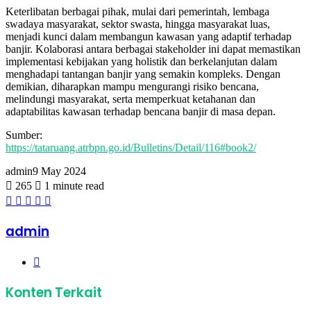
Keterlibatan berbagai pihak, mulai dari pemerintah, lembaga
swadaya masyarakat, sektor swasta, hingga masyarakat luas,
menjadi kunci dalam membangun kawasan yang adaptif terhadap
banjir. Kolaborasi antara berbagai stakeholder ini dapat memastikan
implementasi kebijakan yang holistik dan berkelanjutan dalam
menghadapi tantangan banjir yang semakin kompleks. Dengan
demikian, diharapkan mampu mengurangi risiko bencana,
melindungi masyarakat, serta memperkuat ketahanan dan
adaptabilitas kawasan terhadap bencana banjir di masa depan.
Sumber:
https://tataruang.atrbpn.go.id/Bulletins/Detail/116#book2/
admin
9 May 2024
265
1 minute read
Facebook
Twitter
LinkedIn
Share
Print
via
Email
admin
Website
Konten Terkait