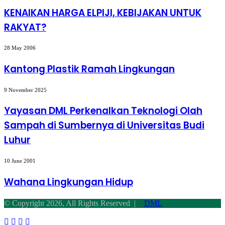
HARGA
ELPIJI,
KENAIKAN HARGA ELPIJI, KEBIJAKAN UNTUK
KEBIJAKAN
RAKYAT?
UNTUK
RAKYAT?
Kantong
28 May 2006
Plastik
Ramah
Kantong Plastik Ramah Lingkungan
Lingkungan
Yayasan
9 November 2025
DML
Perkenalkan
Yayasan DML Perkenalkan Teknologi Olah
Teknologi
Sampah di Sumbernya di Universitas Budi
Olah
Sampah
Luhur
di
Sumbernya
Wahana
di
10 June 2001
Lingkungan
Universitas
Hidup
Wahana Lingkungan Hidup
Budi
Luhur
© Copyright 2026, All Rights Reserved |
DML
Facebook
Twitter
WhatsApp
Telegram