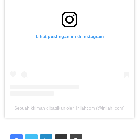
Lihat postingan ini di Instagram
Sebuah kiriman dibagikan oleh Inilahcom (@inilah_com)
Facebook
Twitter
LinkedIn
Share via Email
Print