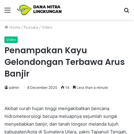
Menu
P
Home
/
Pustaka
/
Video
Video
Penampakan Kayu
Gelondongan Terbawa Arus
Banjir
admin
8 December 2025
14
Less than a minute
Akibat curah hujan tinggi mengakibatkan bencana
hidrometeorologi berupa meluapnya sejumlah sungai
menyebabkan banjir, dan tanah longsor melanda tujuh
kabupaten/kota di Sumatera Utara, yakni Tapanuli Tengah,