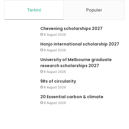
Terkini
Populer
Chevening scholarships 2027
8 August 2026
Honjo international scholarship 2027
8 August 2026
University of Melbourne graduate
research scholarships 2027
8 August 2026
9Rs of circularity
8 August 2026
20 Essential carbon & climate
8 August 2026
Briket
Ko
Kotoran
Mi
Sapi
ma