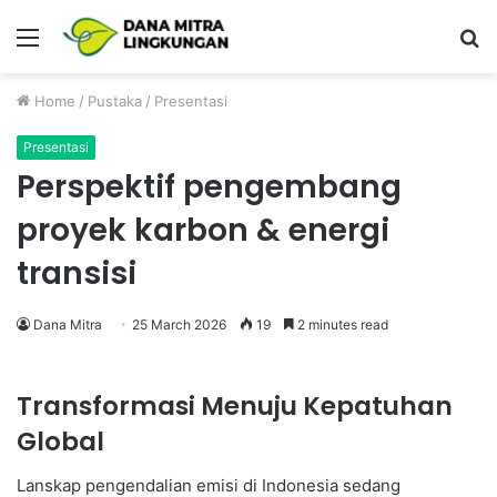
Menu
P
Home
/
Pustaka
/
Presentasi
Presentasi
Perspektif pengembang
proyek karbon & energi
transisi
Dana Mitra
25 March 2026
19
2 minutes read
Transformasi Menuju Kepatuhan
Global
Lanskap pengendalian emisi di Indonesia sedang