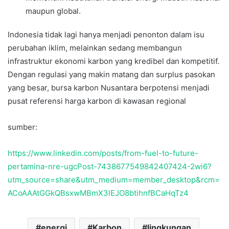
maupun global.
Indonesia tidak lagi hanya menjadi penonton dalam isu
perubahan iklim, melainkan sedang membangun
infrastruktur ekonomi karbon yang kredibel dan kompetitif.
Dengan regulasi yang makin matang dan surplus pasokan
yang besar, bursa karbon Nusantara berpotensi menjadi
pusat referensi harga karbon di kawasan regional
sumber:
https://www.linkedin.com/posts/from-fuel-to-future-
pertamina-nre-ugcPost-7438677549842407424-2wi6?
utm_source=share&utm_medium=member_desktop&rcm=
ACoAAAtGGkQBsxwMBmX3lEJO8btihnfBCaHqTz4
energi
Karbon
lingkungan