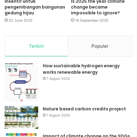
Insentif untuk
Is 2025 the year climate
pengembangan bangunan
change became
gedung hijau
impossible to ignore?
20 June 2025
16 September 2025
Terkini
Populer
How sustainable hydrogen energy
works renewable energy
7 August 2026
Nature based carbon credits project
7 August 2026
Impact of climate change on the SDGs