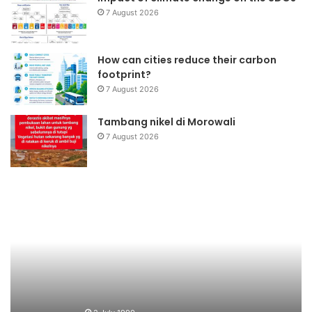
7 August 2026
How can cities reduce their carbon
footprint?
7 August 2026
Tambang nikel di Morowali
7 August 2026
Gerakan
W
Ciliwung
on
Bersih
Bi