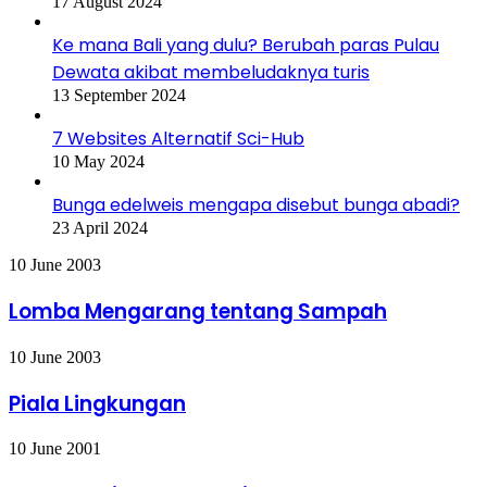
17 August 2024
Ke mana Bali yang dulu? Berubah paras Pulau
Dewata akibat membeludaknya turis
13 September 2024
7 Websites Alternatif Sci-Hub
10 May 2024
Bunga edelweis mengapa disebut bunga abadi?
23 April 2024
Lomba
10 June 2003
Mengarang
tentang
Lomba Mengarang tentang Sampah
Sampah
Piala
10 June 2003
Lingkungan
Piala Lingkungan
Wahana
10 June 2001
Lingkungan
Hidup