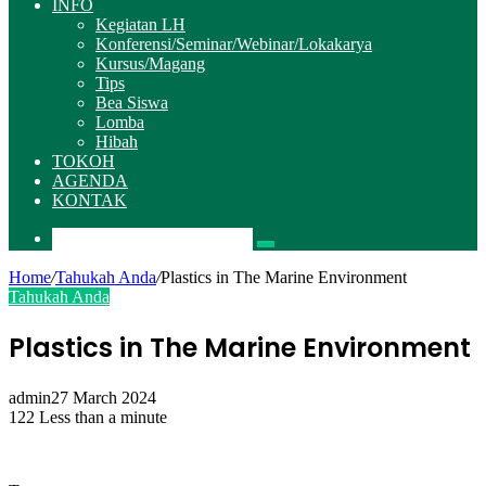
INFO
Kegiatan LH
Konferensi/Seminar/Webinar/Lokakarya
Kursus/Magang
Tips
Bea Siswa
Lomba
Hibah
TOKOH
AGENDA
KONTAK
Pencarian
Home
/
Tahukah Anda
/
Plastics in The Marine Environment
Tahukah Anda
Plastics in The Marine Environment
admin
27 March 2024
122
Less than a minute