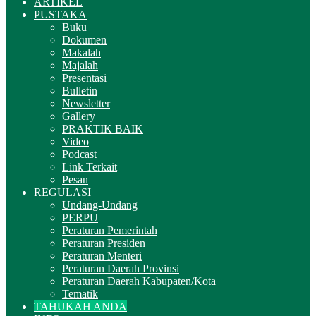
ARTIKEL
PUSTAKA
Buku
Dokumen
Makalah
Majalah
Presentasi
Bulletin
Newsletter
Gallery
PRAKTIK BAIK
Video
Podcast
Link Terkait
Pesan
REGULASI
Undang-Undang
PERPU
Peraturan Pemerintah
Peraturan Presiden
Peraturan Menteri
Peraturan Daerah Provinsi
Peraturan Daerah Kabupaten/Kota
Tematik
TAHUKAH ANDA