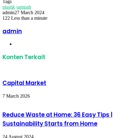
Tags
plastik
sampah
admin
27 March 2024
122
Less than a minute
Facebook
Twitter
LinkedIn
Share
Print
via
admin
Email
Website
Konten Terkait
Capital Market
7 March 2026
Reduce Waste at Home: 36 Easy Tips |
Sustainability Starts from Home
24 August 2024