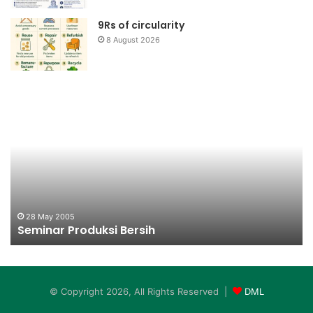
9Rs of circularity
8 August 2026
Seminar
L
Produksi
Me
Bersih
te
S
0
28 May 2005
Seminar Produksi Bersih
© Copyright 2026, All Rights Reserved |
DML