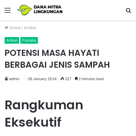
Menu
P
Home
/
Artikel
Artikel
Pustaka
POTENSI MASA HAYATI
BERBAGAI JENIS SAMPAH
admin
28 January 2024
227
2 minutes read
Rangkuman
Eksekutif