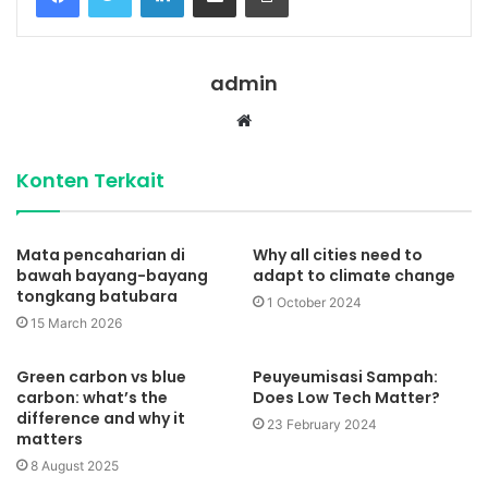
admin
Website
Konten Terkait
Mata pencaharian di
Why all cities need to
bawah bayang-bayang
adapt to climate change
tongkang batubara
1 October 2024
15 March 2026
Green carbon vs blue
Peuyeumisasi Sampah:
carbon: what’s the
Does Low Tech Matter?
difference and why it
23 February 2024
matters
8 August 2025