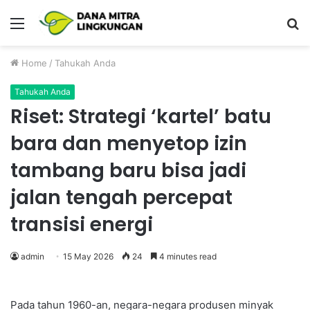
Menu
P
Home
/
Tahukah Anda
Tahukah Anda
Riset: Strategi ‘kartel’ batu
bara dan menyetop izin
tambang baru bisa jadi
jalan tengah percepat
transisi energi
admin
15 May 2026
24
4 minutes read
Pada tahun 1960-an, negara-negara produsen minyak