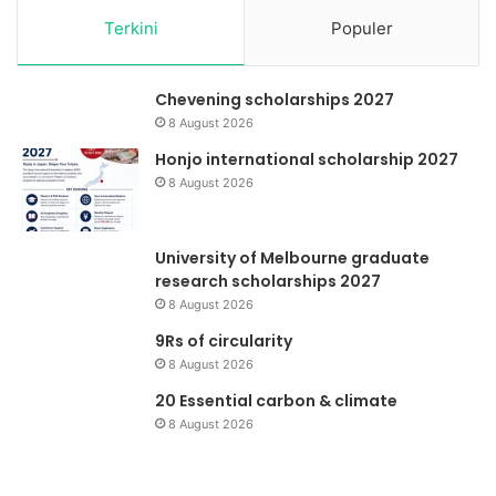
Terkini
Populer
Chevening scholarships 2027
8 August 2026
Honjo international scholarship 2027
8 August 2026
University of Melbourne graduate
research scholarships 2027
8 August 2026
9Rs of circularity
8 August 2026
20 Essential carbon & climate
8 August 2026
Yayasan
Ko