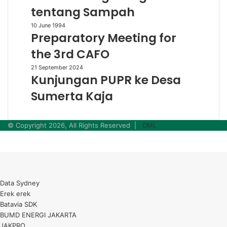
tentang
tentang Sampah
Sampah
Preparatory
10 June 1994
Preparatory Meeting for
Meeting
for
the 3rd CAFO
the
Kunjungan
21 September 2024
3rd
Kunjungan PUPR ke Desa
PUPR
CAFO
ke
Sumerta Kaja
Desa
Sumerta
Kaja
© Copyright 2026, All Rights Reserved |
DML
Facebook
Twitter
WhatsApp
Telegram
Back
to
top
button
Data Sydney
Erek erek
Batavia SDK
BUMD ENERGI JAKARTA
JAKPRO