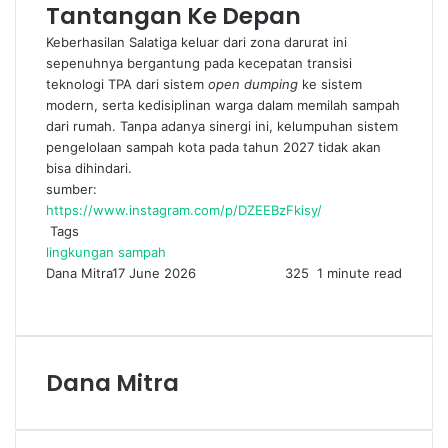
Tantangan Ke Depan
Keberhasilan Salatiga keluar dari zona darurat ini
sepenuhnya bergantung pada kecepatan transisi
teknologi TPA dari sistem
open dumping
ke sistem
modern, serta kedisiplinan warga dalam memilah sampah
dari rumah. Tanpa adanya sinergi ini, kelumpuhan sistem
pengelolaan sampah kota pada tahun 2027 tidak akan
bisa dihindari.
sumber:
https://www.instagram.com/p/DZEEBzFkisy/
Tags
lingkungan
sampah
Dana Mitra
17 June 2026
325
1 minute read
Facebook
Twitter
LinkedIn
Share
Print
via
Email
Dana Mitra