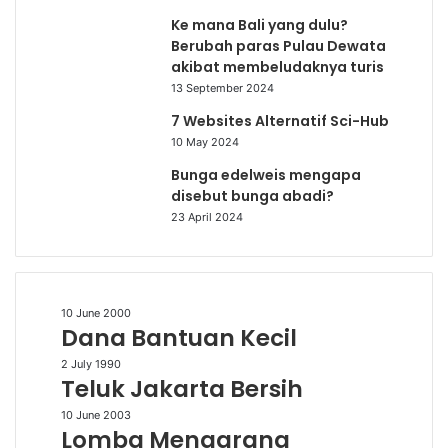
Ke mana Bali yang dulu?
Berubah paras Pulau Dewata
akibat membeludaknya turis
13 September 2024
7 Websites Alternatif Sci-Hub
10 May 2024
Bunga edelweis mengapa
disebut bunga abadi?
23 April 2024
Dana
10 June 2000
Dana Bantuan Kecil
Bantuan
Kecil
Teluk
2 July 1990
Teluk Jakarta Bersih
Jakarta
Bersih
Lomba
10 June 2003
Lomba Mengarang
Mengarang