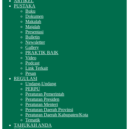
ARTIKEL
PUSTAKA
Buku
Dokumen
Makalah
Majalah
Presentasi
Bulletin
Newsletter
Gallery
PRAKTIK BAIK
Video
Podcast
Link Terkait
Pesan
REGULASI
Undang-Undang
PERPU
Peraturan Pemerintah
Peraturan Presiden
Peraturan Menteri
Peraturan Daerah Provinsi
Peraturan Daerah Kabupaten/Kota
Tematik
TAHUKAH ANDA