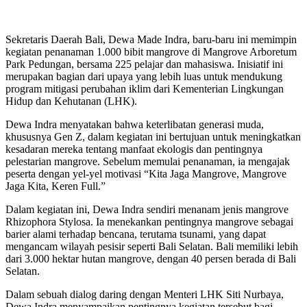
Sekretaris Daerah Bali, Dewa Made Indra, baru-baru ini memimpin
kegiatan penanaman 1.000 bibit mangrove di Mangrove Arboretum
Park Pedungan, bersama 225 pelajar dan mahasiswa. Inisiatif ini
merupakan bagian dari upaya yang lebih luas untuk mendukung
program mitigasi perubahan iklim dari Kementerian Lingkungan
Hidup dan Kehutanan (LHK).
Dewa Indra menyatakan bahwa keterlibatan generasi muda,
khususnya Gen Z, dalam kegiatan ini bertujuan untuk meningkatkan
kesadaran mereka tentang manfaat ekologis dan pentingnya
pelestarian mangrove. Sebelum memulai penanaman, ia mengajak
peserta dengan yel-yel motivasi “Kita Jaga Mangrove, Mangrove
Jaga Kita, Keren Full.”
Dalam kegiatan ini, Dewa Indra sendiri menanam jenis mangrove
Rhizophora Stylosa. Ia menekankan pentingnya mangrove sebagai
barier alami terhadap bencana, terutama tsunami, yang dapat
mengancam wilayah pesisir seperti Bali Selatan. Bali memiliki lebih
dari 3.000 hektar hutan mangrove, dengan 40 persen berada di Bali
Selatan.
Dalam sebuah dialog daring dengan Menteri LHK Siti Nurbaya,
Dewa Indra menyampaikan pentingnya kegiatan tersebut bagi