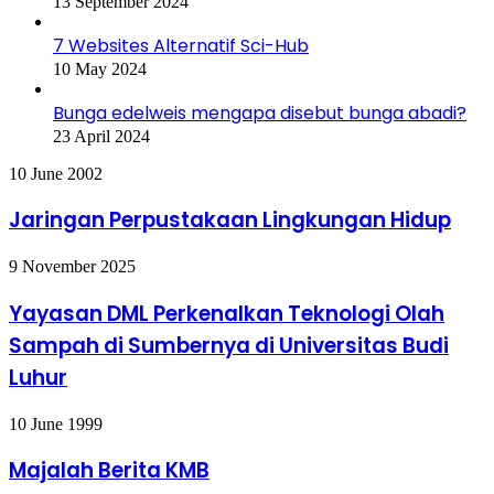
13 September 2024
7 Websites Alternatif Sci-Hub
10 May 2024
Bunga edelweis mengapa disebut bunga abadi?
23 April 2024
Jaringan
10 June 2002
Perpustakaan
Lingkungan
Jaringan Perpustakaan Lingkungan Hidup
Hidup
Yayasan
9 November 2025
DML
Perkenalkan
Yayasan DML Perkenalkan Teknologi Olah
Teknologi
Sampah di Sumbernya di Universitas Budi
Olah
Sampah
Luhur
di
Sumbernya
Majalah
10 June 1999
di
Berita
Universitas
KMB
Budi
Majalah Berita KMB
Luhur