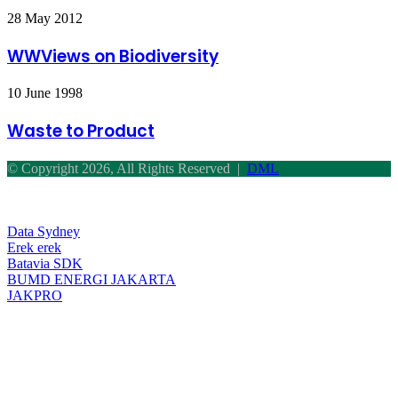
WWViews
28 May 2012
on
Biodiversity
WWViews on Biodiversity
Waste
10 June 1998
to
Product
Waste to Product
© Copyright 2026, All Rights Reserved |
DML
Facebook
Twitter
WhatsApp
Telegram
Back
to
top
Data Sydney
button
Erek erek
Batavia SDK
BUMD ENERGI JAKARTA
JAKPRO