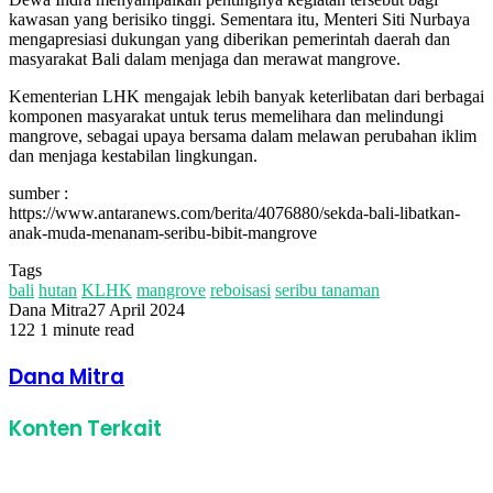
kawasan yang berisiko tinggi. Sementara itu, Menteri Siti Nurbaya
mengapresiasi dukungan yang diberikan pemerintah daerah dan
masyarakat Bali dalam menjaga dan merawat mangrove.
Kementerian LHK mengajak lebih banyak keterlibatan dari berbagai
komponen masyarakat untuk terus memelihara dan melindungi
mangrove, sebagai upaya bersama dalam melawan perubahan iklim
dan menjaga kestabilan lingkungan.
sumber :
https://www.antaranews.com/berita/4076880/sekda-bali-libatkan-
anak-muda-menanam-seribu-bibit-mangrove
Tags
bali
hutan
KLHK
mangrove
reboisasi
seribu tanaman
Dana Mitra
27 April 2024
122
1 minute read
Facebook
Twitter
LinkedIn
Share
Print
via
Dana Mitra
Email
Konten Terkait